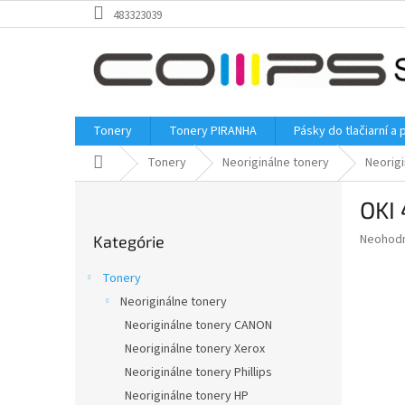
Prejsť
483323039
na
obsah
Tonery
Tonery PIRANHA
Pásky do tlačiarní a 
Domov
Tonery
Neoriginálne tonery
Neorigi
B
OKI 
o
Preskočiť
č
Priemer
Neohod
Kategórie
kategórie
n
hodnote
ý
produkt
Tonery
p
je
Neoriginálne tonery
0,0
a
z
Neoriginálne tonery CANON
n
5
e
Neoriginálne tonery Xerox
hviezdič
l
Neoriginálne tonery Phillips
Neoriginálne tonery HP