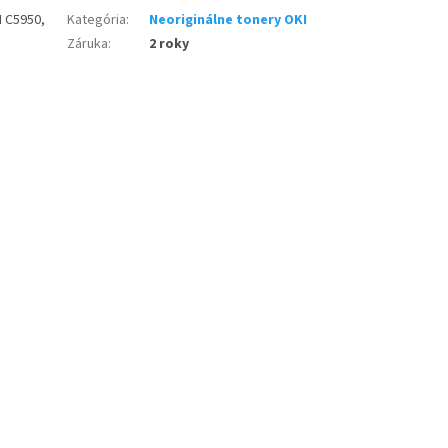
I C5950,
Kategória
:
Neoriginálne tonery OKI
Záruka
:
2 roky