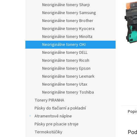
Neoriginálne tonery Sharp
Neoriginálne tonery Samsung
Neoriginálne tonery Brother
Neoriginálne tonery Kyocera
Neoriginálne tonery Minolta
Neoriginálne tonery OKI
Neoriginálne tonery DELL
Neoriginálne tonery Ricoh
Neoriginálne tonery Epson
Neoriginálne tonery Lexmark
Neoriginálne tonery Utax
Neoriginálne tonery Toshiba
Tonery PIRANHA
Pásky do tlačiarní a pokladní
Popi
Atramentové náplne
Pásky pre písacie stroje
Pod
Termokotúčiky