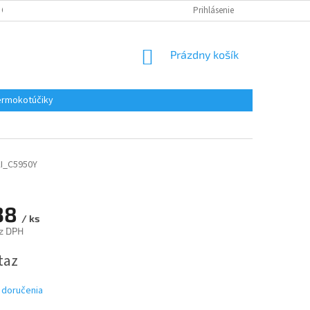
 OSOBNÝCH ÚDAJOV
REKLAMACE
KONTAKTY
Prihlásenie
NÁKUPNÝ
Prázdny košík
KOŠÍK
rmokotúčiky
I_C5950Y
38
/ ks
z DPH
ová
taz
 doručenia