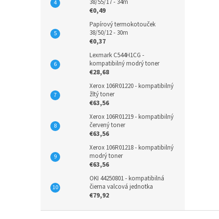
38/55/17 - 34m
€0,49
Papírový termokotouček
38/50/12 - 30m
€0,37
Lexmark C544H1CG -
kompatibilný modrý toner
€28,68
Xerox 106R01220 - kompatibilný
žltý toner
€63,56
Xerox 106R01219 - kompatibilný
červený toner
€63,56
Xerox 106R01218 - kompatibilný
modrý toner
€63,56
OKI 44250801 - kompatibilná
čierna valcová jednotka
€79,92
Z