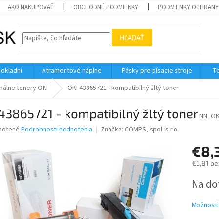
AKO NAKUPOVAŤ
OBCHODNÉ PODMIENKY
PODMIENKY OCHRANY
HĽADAŤ
pokladní
Atramentové náplne
Pásky pre písacie stroje
Te
nálne tonery OKI
OKI 43865721 - kompatibilný žltý toner
43865721 - kompatibilný žltý toner
NN_OK
né
notené
Podrobnosti hodnotenia
Značka:
COMPS, spol. s r.o.
nie
€8,
u
€6,81 be
Jednotk
Na do
cena:
iek.
Možnosti