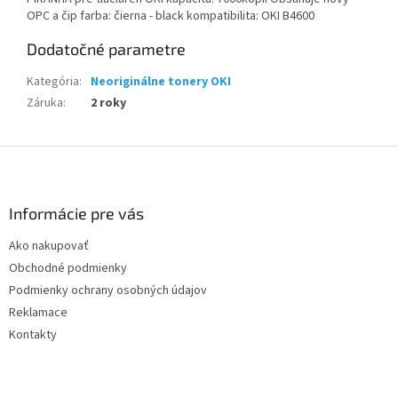
OPC a čip farba: čierna - black kompatibilita: OKI B4600
Dodatočné parametre
Kategória
:
Neoriginálne tonery OKI
Záruka
:
2 roky
Z
á
p
ä
Informácie pre vás
t
Ako nakupovať
i
Obchodné podmienky
e
Podmienky ochrany osobných údajov
Reklamace
Kontakty