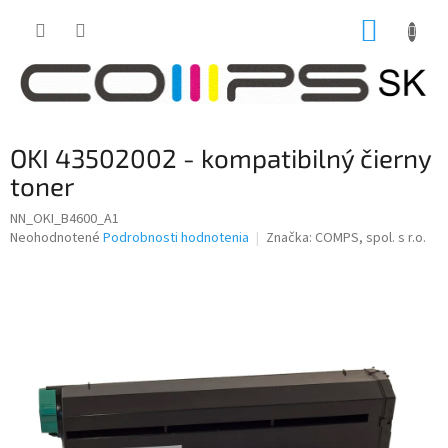
Prejsť
NÁKUP
na
obsah
KOŠÍK
OKI 43502002 - kompatibilný čierny
toner
NN_OKI_B4600_A1
Priemerné
Neohodnotené
Podrobnosti hodnotenia
Značka:
COMPS, spol. s r.o.
hodnotenie
produktu
je
0,0
z
5
hviezdičiek.