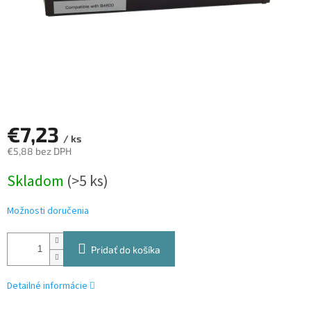
€7,23
/ ks
€5,88 bez DPH
Jednotková
Skladom
(>5 ks)
cena:
Možnosti doručenia
Pridať do košíka
Detailné informácie