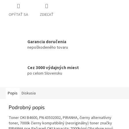
OPÝTAŤ SA
ZDIEĽAŤ
Garancia doručenia
nepoškodeného tovaru
Cez 3000 výdajných miest
po celom Slovensku
Popis
Diskusia
Podrobný popis
Toner OKI B4600, PN:43502002, PIRANHA, čierny alternatívny
toner, 7000k čierny kompatibilný (neoriginálny) toner značky
PIRANHA pre tlačiareň OKI kapacita: 7000kópií Obsahuje nový