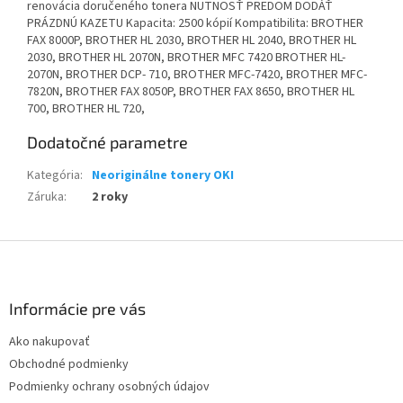
renovácia doručeného tonera NUTNOSŤ PREDOM DODÁŤ
PRÁZDNÚ KAZETU Kapacita: 2500 kópií Kompatibilita: BROTHER
FAX 8000P, BROTHER HL 2030, BROTHER HL 2040, BROTHER HL
2030, BROTHER HL 2070N, BROTHER MFC 7420 BROTHER HL-
2070N, BROTHER DCP- 710, BROTHER MFC-7420, BROTHER MFC-
7820N, BROTHER FAX 8050P, BROTHER FAX 8650, BROTHER HL
700, BROTHER HL 720,
Dodatočné parametre
Kategória
:
Neoriginálne tonery OKI
Záruka
:
2 roky
Z
á
p
ä
Informácie pre vás
t
Ako nakupovať
i
Obchodné podmienky
e
Podmienky ochrany osobných údajov