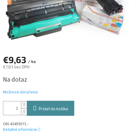
€9,63
/ ks
€7,83 bez DPH
Jednotková
Na dotaz
cena:
Možnosti doručenia
Pridať do košíka
OKI 43459371 -
Detailné informácie