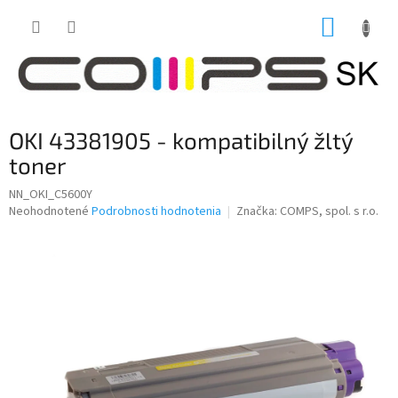
Prejsť
NÁKUP
na
obsah
KOŠÍK
OKI 43381905 - kompatibilný žltý
toner
NN_OKI_C5600Y
Priemerné
Neohodnotené
Podrobnosti hodnotenia
Značka:
COMPS, spol. s r.o.
hodnotenie
produktu
je
0,0
z
5
hviezdičiek.