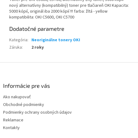
nový alternatívny (kompatibilný) toner pre tlačiareň OKI Kapacita:
5000 kópií, originál iba 2000 kópií !!! farba: žltá - yellow
kompatibilita: OKI C5600, OKI C5700
Dodatočné parametre
Kategória
:
Neoriginálne tonery OKI
Záruka
:
2 roky
Z
á
p
ä
Informácie pre vás
t
Ako nakupovať
i
Obchodné podmienky
e
Podmienky ochrany osobných údajov
Reklamace
Kontakty