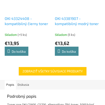
OKI 43324408 -
OKI 43381907 -
kompatibilný čierny toner
kompatibilný modrý toner
Skladom
(>5 ks)
Skladom
(5 ks)
€13,95
€13,62
Do košíka
Do košíka
ZOBRAZIŤ VŠETKY SÚVISIACE PRODUKTY
Popis
Diskusia
Podrobný popis
Toner pre OKI C5600, C5700, alternatívny žltý toner, 5000 kópií