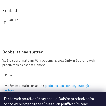
Kontakt
483323039
Odoberať newsletter
Vložte svoj e-mail a my Vám budeme zasielať informácie o nových
produktoch na našom e-shope.
Email
Vložením e-mailu súhlasíte s
podmienkami ochrany osobných
údajov
Tento web používa súbory cookie. Ďalším prechádzaním
PRIHLÁSIŤ SA
tohto webu vyjadrujete súhlas s ich používaním. Viac