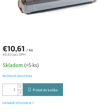
€10,61
/ ks
€8,63 bez DPH
Jednotková
Skladom
(>5 ks)
cena:
Možnosti doručenia
Pridať do košíka
Detailné informácie