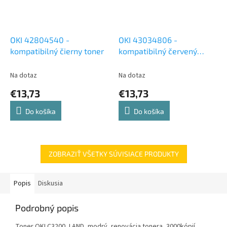
OKI 42804540 -
OKI 43034806 -
kompatibilný čierny toner
kompatibilný červený
toner
Na dotaz
Na dotaz
€13,73
€13,73
Do košíka
Do košíka
ZOBRAZIŤ VŠETKY SÚVISIACE PRODUKTY
Popis
Diskusia
Podrobný popis
Toner OKI C3200, LAND, modrý, renovácia tonera, 3000kópií