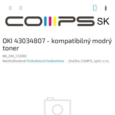
Prejsť
NÁKUP
na
obsah
KOŠÍK
OKI 43034807 - kompatibilný modrý
toner
NN_OKI_C3200C
Priemerné
Neohodnotené
Podrobnosti hodnotenia
Značka:
COMPS, spol. s r.o.
hodnotenie
produktu
je
0,0
z
5
hviezdičiek.