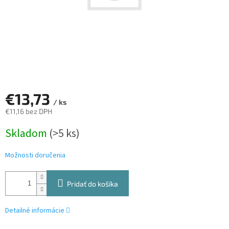
€13,73
/ ks
€11,16 bez DPH
Jednotková
Skladom
(>5 ks)
cena:
Možnosti doručenia
Pridať do košíka
Detailné informácie