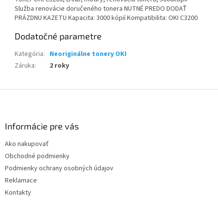
Služba renovácie doručeného tonera NUTNÉ PREDO DODAŤ
PRÁZDNU KAZETU Kapacita: 3000 kópií Kompatibilita: OKI C3200
Dodatočné parametre
Kategória
:
Neoriginálne tonery OKI
Záruka
:
2 roky
Z
á
p
ä
Informácie pre vás
t
Ako nakupovať
i
Obchodné podmienky
e
Podmienky ochrany osobných údajov
Reklamace
Kontakty