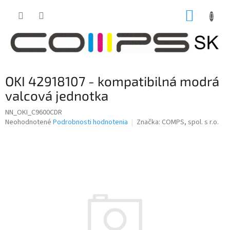
Prejsť
NÁKUP
na
obsah
KOŠÍK
OKI 42918107 - kompatibilná modrá
valcová jednotka
NN_OKI_C9600CDR
Priemerné
Neohodnotené
Podrobnosti hodnotenia
Značka:
COMPS, spol. s r.o.
hodnotenie
produktu
je
0,0
z
5
hviezdičiek.