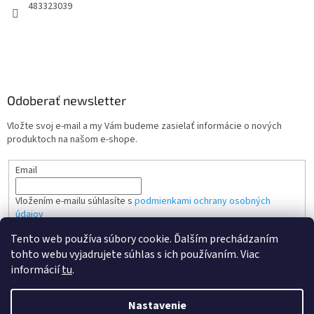
483323039
Odoberať newsletter
Vložte svoj e-mail a my Vám budeme zasielať informácie o nových
produktoch na našom e-shope.
Email
Vložením e-mailu súhlasíte s
podmienkami ochrany osobných
údajov
Tento web používa súbory cookie. Ďalším prechádzaním
PRIHLÁSIŤ SA
tohto webu vyjadrujete súhlas s ich používaním. Viac
informácií
tu
.
Nastavenie
Vytvoril Shoptet