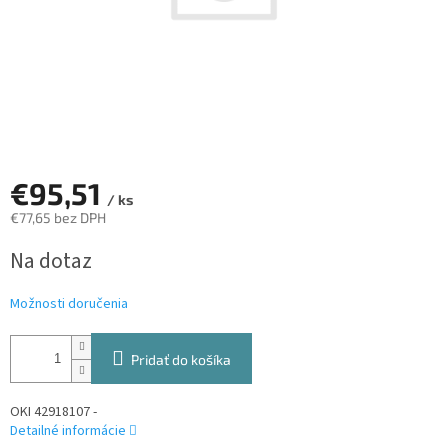
€95,51
/ ks
€77,65 bez DPH
Jednotková
Na dotaz
cena:
Možnosti doručenia
Pridať do košíka
OKI 42918107 -
Detailné informácie