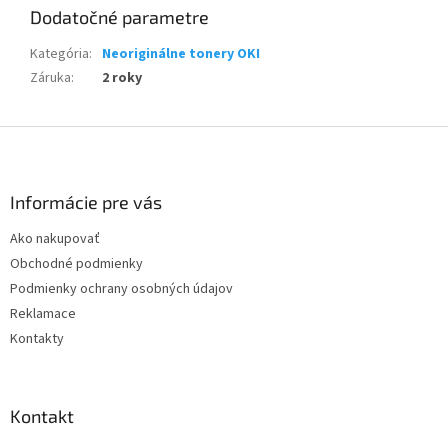
Dodatočné parametre
Kategória
:
Neoriginálne tonery OKI
Záruka
:
2 roky
Z
á
p
ä
Informácie pre vás
t
Ako nakupovať
i
Obchodné podmienky
e
Podmienky ochrany osobných údajov
Reklamace
Kontakty
Kontakt