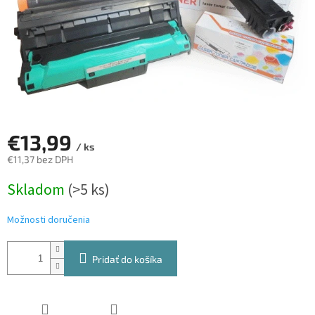
€13,99
/ ks
€11,37 bez DPH
Jednotková
Skladom
(>5 ks)
cena:
Možnosti doručenia
Pridať do košíka