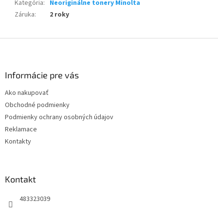
Kategória
:
Neoriginálne tonery Minolta
Záruka
:
2 roky
Z
á
p
ä
Informácie pre vás
t
Ako nakupovať
i
Obchodné podmienky
e
Podmienky ochrany osobných údajov
Reklamace
Kontakty
Kontakt
483323039