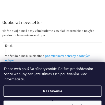
Odoberať newsletter
Vložte svoj e-mail a my Vám budeme zasielať informácie o nových
produktoch na našom e-shope.
Email
Vložením e-mailu súhlasíte s
podmienkami ochrany osobných
údajov
Tento web používa súbory cookie. Ďalším prechádzaním
PRIHLÁSIŤ SA
tohto webu vyjadrujete súhlas s ich používaním. Viac
informácií
tu
.
Nastavenie
Vytvoril Shoptet