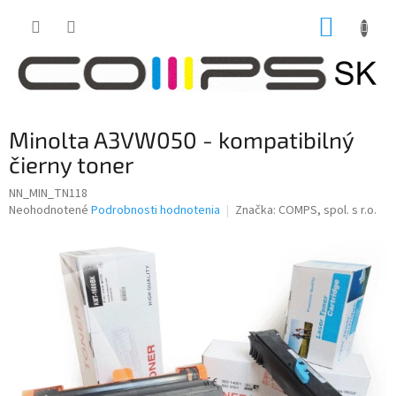
Prejsť
NÁKUP
na
obsah
KOŠÍK
Minolta A3VW050 - kompatibilný
čierny toner
NN_MIN_TN118
Priemerné
Neohodnotené
Podrobnosti hodnotenia
Značka:
COMPS, spol. s r.o.
hodnotenie
produktu
je
0,0
z
5
hviezdičiek.