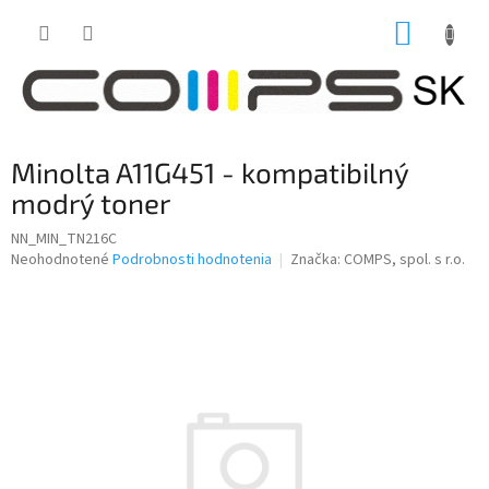
Prejsť
NÁKUP
na
obsah
KOŠÍK
Minolta A11G451 - kompatibilný
modrý toner
NN_MIN_TN216C
Priemerné
Neohodnotené
Podrobnosti hodnotenia
Značka:
COMPS, spol. s r.o.
hodnotenie
produktu
je
0,0
z
5
hviezdičiek.