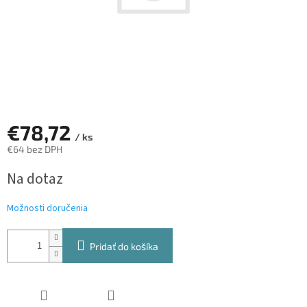
€78,72
/ ks
€64 bez DPH
Jednotková
Na dotaz
cena:
Možnosti doručenia
Pridať do košíka