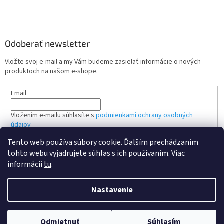
Odoberať newsletter
Vložte svoj e-mail a my Vám budeme zasielať informácie o nových
produktoch na našom e-shope.
Email
Vložením e-mailu súhlasíte s
podmienkami ochrany osobných
údajov
Tento web používa súbory cookie. Ďalším prechádzaním
PRIHLÁSIŤ SA
tohto webu vyjadrujete súhlas s ich používaním. Viac
informácií
tu
.
Nastavenie
Vytvoril Shoptet
Odmietnuť
Súhlasím
Copyright 2026
Kvalitne tonery SK
. Všetky práva vyhradené.