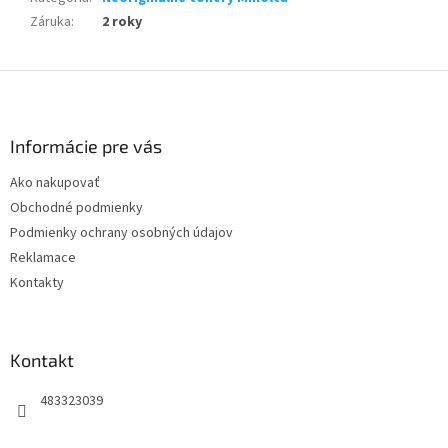
Záruka
:
2 roky
Z
á
p
ä
Informácie pre vás
t
Ako nakupovať
i
Obchodné podmienky
e
Podmienky ochrany osobných údajov
Reklamace
Kontakty
Kontakt
483323039