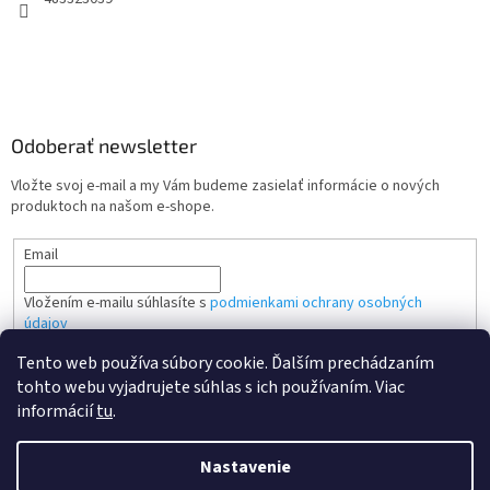
Odoberať newsletter
Vložte svoj e-mail a my Vám budeme zasielať informácie o nových
produktoch na našom e-shope.
Email
Vložením e-mailu súhlasíte s
podmienkami ochrany osobných
údajov
Tento web používa súbory cookie. Ďalším prechádzaním
PRIHLÁSIŤ SA
tohto webu vyjadrujete súhlas s ich používaním. Viac
informácií
tu
.
Nastavenie
Vytvoril Shoptet