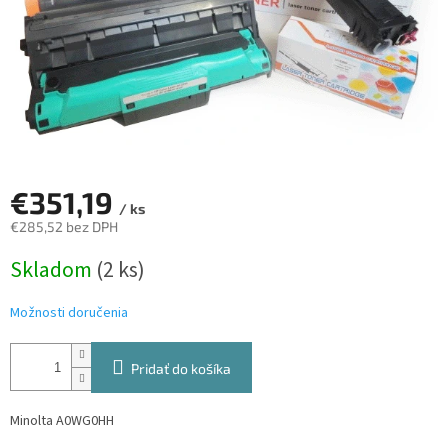
€351,19
/ ks
€285,52 bez DPH
Jednotková
Skladom
(2 ks)
cena:
Možnosti doručenia
Pridať do košíka
Minolta A0WG0HH