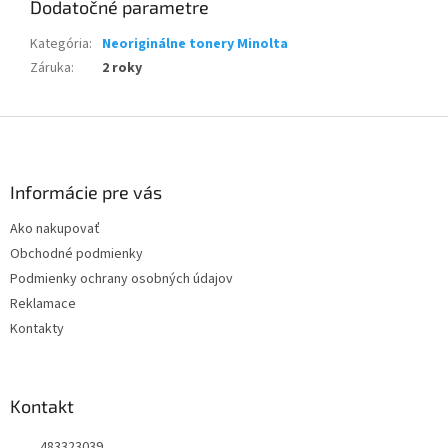
Dodatočné parametre
Kategória
:
Neoriginálne tonery Minolta
Záruka
:
2 roky
Z
á
p
ä
Informácie pre vás
t
Ako nakupovať
i
Obchodné podmienky
e
Podmienky ochrany osobných údajov
Reklamace
Kontakty
Kontakt
483323039