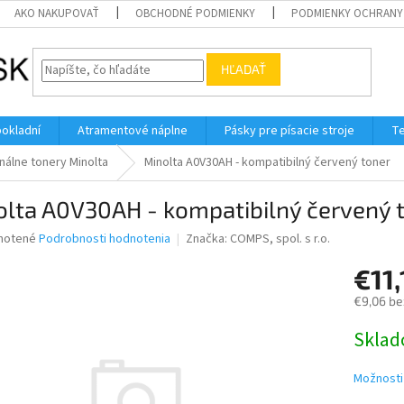
AKO NAKUPOVAŤ
OBCHODNÉ PODMIENKY
PODMIENKY OCHRANY
HĽADAŤ
pokladní
Atramentové náplne
Pásky pre písacie stroje
Te
nálne tonery Minolta
Minolta A0V30AH - kompatibilný červený toner
olta A0V30AH - kompatibilný červený 
né
notené
Podrobnosti hodnotenia
Značka:
COMPS, spol. s r.o.
nie
€11
u
€9,06 be
Jednotk
Skla
cena:
iek.
Možnosti