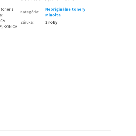
 toner s
Neoriginálne tonery
Kategória
:
a:
Minolta
ICA
Záruka
:
2 roky
F, KONICA