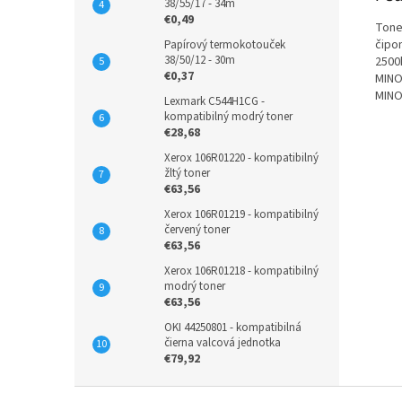
38/55/17 - 34m
€0,49
Tone
čipo
Papírový termokotouček
38/50/12 - 30m
2500
€0,37
MINO
MINO
Lexmark C544H1CG -
kompatibilný modrý toner
€28,68
Xerox 106R01220 - kompatibilný
žltý toner
€63,56
Xerox 106R01219 - kompatibilný
červený toner
€63,56
Xerox 106R01218 - kompatibilný
modrý toner
€63,56
OKI 44250801 - kompatibilná
čierna valcová jednotka
€79,92
Z