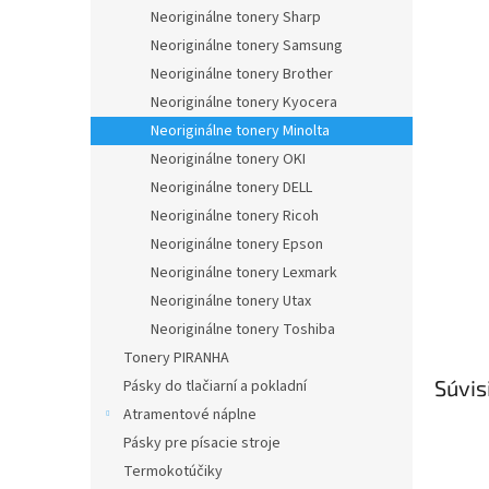
Neoriginálne tonery Sharp
Neoriginálne tonery Samsung
Neoriginálne tonery Brother
Neoriginálne tonery Kyocera
Neoriginálne tonery Minolta
Neoriginálne tonery OKI
Neoriginálne tonery DELL
Neoriginálne tonery Ricoh
Neoriginálne tonery Epson
Neoriginálne tonery Lexmark
Neoriginálne tonery Utax
Neoriginálne tonery Toshiba
Tonery PIRANHA
Súvis
Pásky do tlačiarní a pokladní
Atramentové náplne
Pásky pre písacie stroje
Termokotúčiky