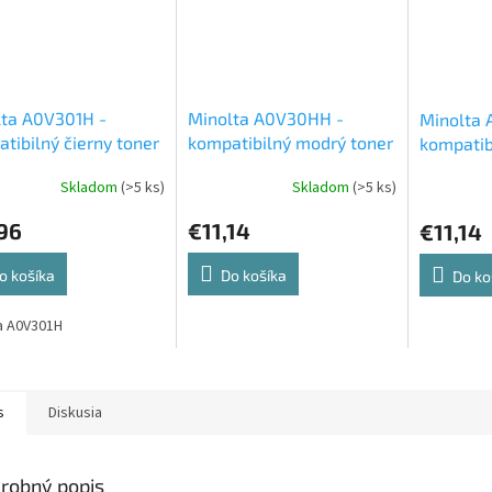
lta A0V301H -
Minolta A0V30HH -
Minolta 
tibilný čierny toner
kompatibilný modrý toner
kompatibi
Skladom
(>5 ks)
Skladom
(>5 ks)
96
€11,14
€11,14
o košíka
Do košíka
Do ko
a A0V301H
s
Diskusia
robný popis