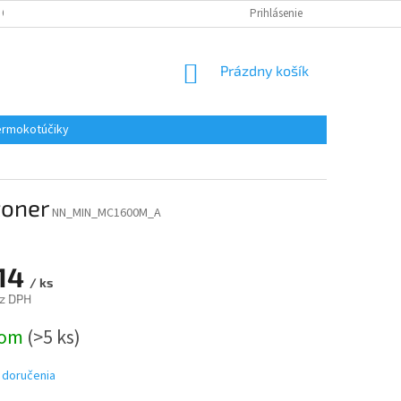
 OSOBNÝCH ÚDAJOV
REKLAMACE
KONTAKTY
Prihlásenie
NÁKUPNÝ
Prázdny košík
KOŠÍK
rmokotúčiky
toner
NN_MIN_MC1600M_A
,14
/ ks
z DPH
ová
dom
(>5 ks)
 doručenia