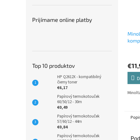
Prijímame online platby
Mino
kompa
€11,
Top 10 produktov
HP Q2612X - kompatibilný
D
čierny toner
€6,17
Minolt
Papírový termokotouček
60/50/12 - 30m
€0,49
Papírový termokotouček
Popi
57/60/12 - 44m
€0,84
Papírový termokotouček
Pod