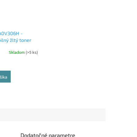
A0V306H -
lný žltý toner
Skladom
(>5 ks)
šíka
Dodatočné parametre