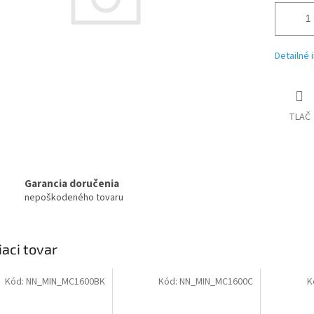
Detailné 
TLAČ
Garancia doručenia
nepoškodeného tovaru
iaci tovar
Kód:
NN_MIN_MC1600BK
Kód:
NN_MIN_MC1600C
K