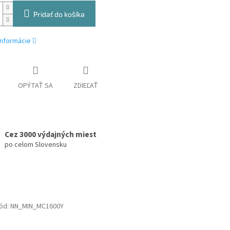
Pridať do košíka
informácie
OPÝTAŤ SA
ZDIEĽAŤ
Cez 3000 výdajných miest
po celom Slovensku
ód:
NN_MIN_MC1600Y