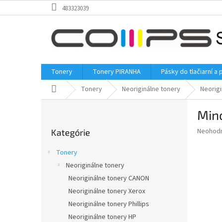
Prejsť
483323039
na
obsah
Tonery
Tonery PIRANHA
Pásky do tlačiarní a 
Domov
Tonery
Neoriginálne tonery
Neorigi
B
Min
o
Preskočiť
č
Priemer
Neohod
Kategórie
kategórie
n
hodnote
ý
produkt
Tonery
p
je
Neoriginálne tonery
0,0
a
z
Neoriginálne tonery CANON
n
5
e
Neoriginálne tonery Xerox
hviezdič
l
Neoriginálne tonery Phillips
Neoriginálne tonery HP