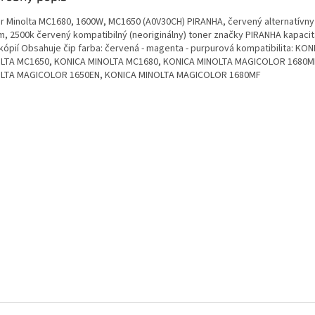
r Minolta MC1680, 1600W, MC1650 (A0V30CH) PIRANHA, červený alternatívny
m, 2500k červený kompatibilný (neoriginálny) toner značky PIRANHA kapacit
kópií Obsahuje čip farba: červená - magenta - purpurová kompatibilita: KON
LTA MC1650, KONICA MINOLTA MC1680, KONICA MINOLTA MAGICOLOR 1680M
LTA MAGICOLOR 1650EN, KONICA MINOLTA MAGICOLOR 1680MF