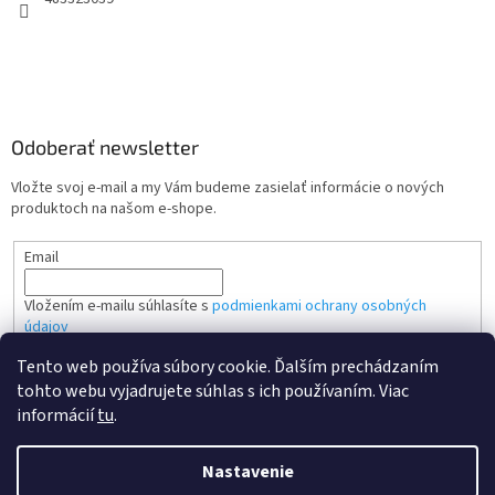
Odoberať newsletter
Vložte svoj e-mail a my Vám budeme zasielať informácie o nových
produktoch na našom e-shope.
Email
Vložením e-mailu súhlasíte s
podmienkami ochrany osobných
údajov
Tento web používa súbory cookie. Ďalším prechádzaním
PRIHLÁSIŤ SA
tohto webu vyjadrujete súhlas s ich používaním. Viac
informácií
tu
.
Nastavenie
Vytvoril Shoptet