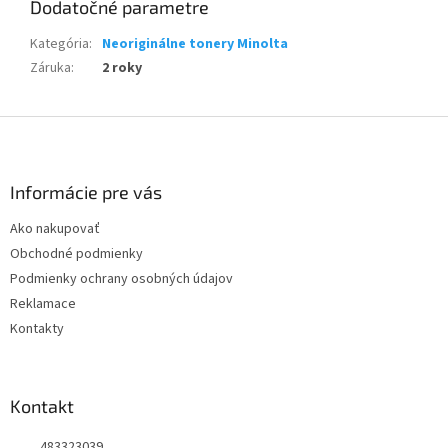
Dodatočné parametre
Kategória
:
Neoriginálne tonery Minolta
Záruka
:
2 roky
Z
á
p
ä
Informácie pre vás
t
Ako nakupovať
i
Obchodné podmienky
e
Podmienky ochrany osobných údajov
Reklamace
Kontakty
Kontakt
483323039