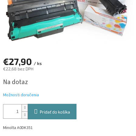
€27,90
/ ks
€22,68 bez DPH
Jednotková
Na dotaz
cena:
Možnosti doručenia
Pridať do košíka
Minolta A0DK351