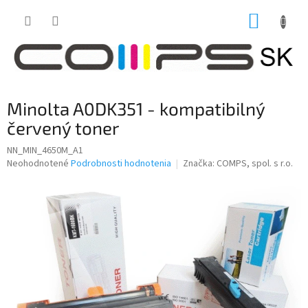
Prejsť
NÁKUP
na
obsah
KOŠÍK
Minolta A0DK351 - kompatibilný
červený toner
NN_MIN_4650M_A1
Priemerné
Neohodnotené
Podrobnosti hodnotenia
Značka:
COMPS, spol. s r.o.
hodnotenie
produktu
je
0,0
z
5
hviezdičiek.