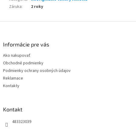
Záruka
:
2 roky
Z
á
p
ä
Informácie pre vás
t
Ako nakupovať
i
Obchodné podmienky
e
Podmienky ochrany osobných údajov
Reklamace
Kontakty
Kontakt
483323039