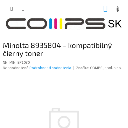
Prejsť
NÁKUP
na
obsah
KOŠÍK
Minolta 8935804 - kompatibilný
čierny toner
NN_MIN_EP1030
Priemerné
Neohodnotené
Podrobnosti hodnotenia
Značka:
COMPS, spol. s r.o.
hodnotenie
produktu
je
0,0
z
5
hviezdičiek.