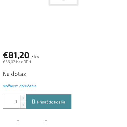
€81,20
/ ks
€66,02 bez DPH
Jednotková
Na dotaz
cena:
Možnosti doručenia
Pridať do košíka