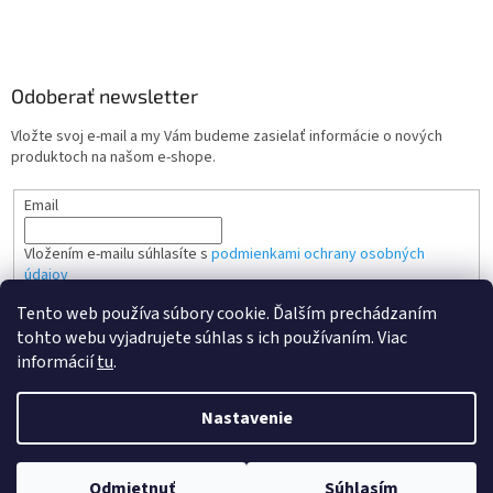
Odoberať newsletter
Vložte svoj e-mail a my Vám budeme zasielať informácie o nových
produktoch na našom e-shope.
Email
Vložením e-mailu súhlasíte s
podmienkami ochrany osobných
údajov
Tento web používa súbory cookie. Ďalším prechádzaním
PRIHLÁSIŤ SA
tohto webu vyjadrujete súhlas s ich používaním. Viac
informácií
tu
.
Nastavenie
Vytvoril Shoptet
Odmietnuť
Súhlasím
Copyright 2026
Kvalitne tonery SK
. Všetky práva vyhradené.