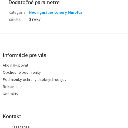
Dodatočné parametre
Kategória
:
Neoriginálne tonery Minolta
Záruka
:
2 roky
Z
á
p
ä
Informácie pre vás
t
Ako nakupovať
i
Obchodné podmienky
e
Podmienky ochrany osobných údajov
Reklamace
Kontakty
Kontakt
483323039