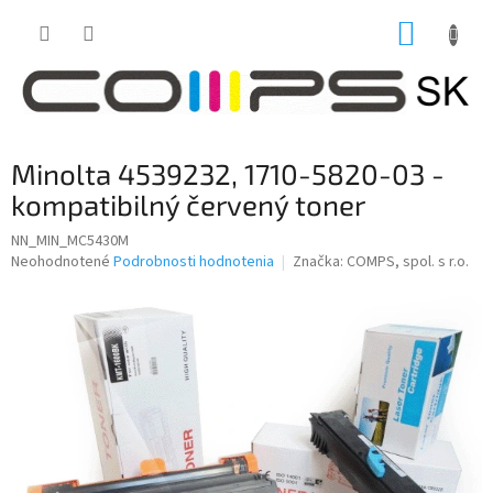
Prejsť
NÁKUP
na
obsah
KOŠÍK
Minolta 4539232, 1710-5820-03 -
kompatibilný červený toner
NN_MIN_MC5430M
Priemerné
Neohodnotené
Podrobnosti hodnotenia
Značka:
COMPS, spol. s r.o.
hodnotenie
produktu
je
0,0
z
5
hviezdičiek.