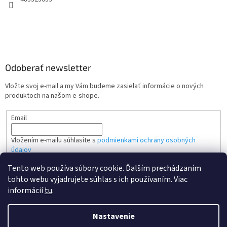
Odoberať newsletter
Vložte svoj e-mail a my Vám budeme zasielať informácie o nových
produktoch na našom e-shope.
Email
Vložením e-mailu súhlasíte s
podmienkami ochrany osobných
údajov
Tento web používa súbory cookie. Ďalším prechádzaním
PRIHLÁSIŤ SA
tohto webu vyjadrujete súhlas s ich používaním. Viac
informácií
tu
.
Nastavenie
Vytvoril Shoptet