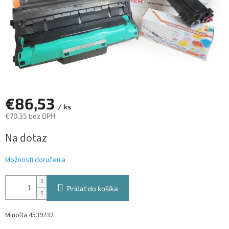
€86,53
/ ks
€70,35 bez DPH
Jednotková
Na dotaz
cena:
Možnosti doručenia
Pridať do košíka
Minolta 4539232