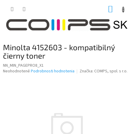
Prejsť
NÁKUP
na
obsah
KOŠÍK
Minolta 4152603 - kompatibilný
čierny toner
NN_MIN_PAGEPRO8_X1
Priemerné
Neohodnotené
Podrobnosti hodnotenia
Značka:
COMPS, spol. s r.o.
hodnotenie
produktu
je
0,0
z
5
hviezdičiek.