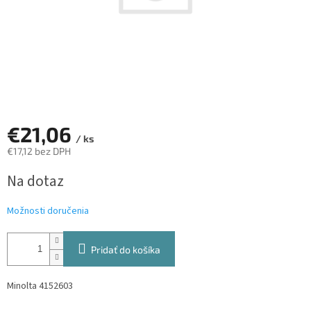
€21,06
/ ks
€17,12 bez DPH
Jednotková
Na dotaz
cena:
Možnosti doručenia
Pridať do košíka
Minolta 4152603