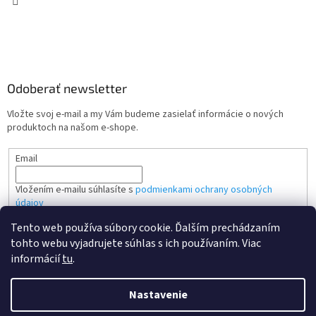
Odoberať newsletter
Vložte svoj e-mail a my Vám budeme zasielať informácie o nových
produktoch na našom e-shope.
Email
Vložením e-mailu súhlasíte s
podmienkami ochrany osobných
údajov
Tento web používa súbory cookie. Ďalším prechádzaním
PRIHLÁSIŤ SA
tohto webu vyjadrujete súhlas s ich používaním. Viac
informácií
tu
.
Nastavenie
Vytvoril Shoptet