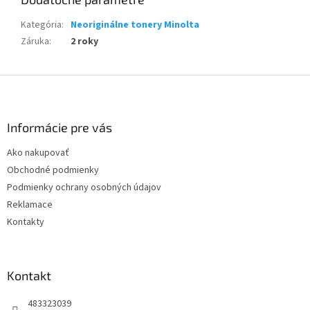
Kategória
:
Neoriginálne tonery Minolta
Záruka
:
2 roky
Z
á
p
ä
Informácie pre vás
t
Ako nakupovať
i
Obchodné podmienky
e
Podmienky ochrany osobných údajov
Reklamace
Kontakty
Kontakt
483323039