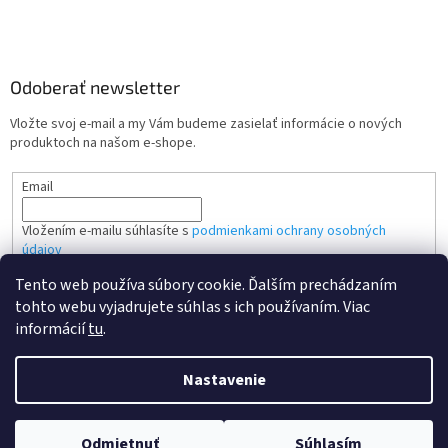
Odoberať newsletter
Vložte svoj e-mail a my Vám budeme zasielať informácie o nových
produktoch na našom e-shope.
Email
Vložením e-mailu súhlasíte s
podmienkami ochrany osobných
údajov
Tento web používa súbory cookie. Ďalším prechádzaním
PRIHLÁSIŤ SA
tohto webu vyjadrujete súhlas s ich používaním. Viac
informácií
tu
.
Nastavenie
Vytvoril Shoptet
Odmietnuť
Súhlasím
Copyright 2026
Kvalitne tonery SK
. Všetky práva vyhradené.