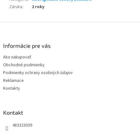
Záruka
:
2 roky
Z
á
p
ä
Informácie pre vás
t
Ako nakupovať
i
Obchodné podmienky
e
Podmienky ochrany osobných údajov
Reklamace
Kontakty
Kontakt
483323039