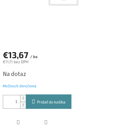
€13,67
/ ks
€11,11 bez DPH
Jednotková
Na dotaz
cena:
Možnosti doručenia
Pridať do košíka