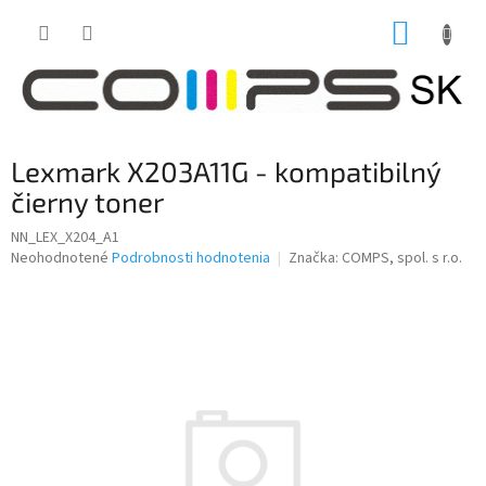
Prejsť
NÁKUP
na
obsah
KOŠÍK
Lexmark X203A11G - kompatibilný
čierny toner
NN_LEX_X204_A1
Priemerné
Neohodnotené
Podrobnosti hodnotenia
Značka:
COMPS, spol. s r.o.
hodnotenie
produktu
je
0,0
z
5
hviezdičiek.