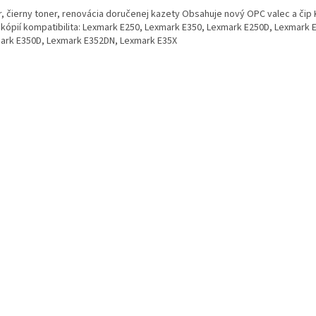
r, čierny toner, renovácia doručenej kazety Obsahuje nový OPC valec a čip 
 kópií kompatibilita: Lexmark E250, Lexmark E350, Lexmark E250D, Lexmark 
ark E350D, Lexmark E352DN, Lexmark E35X