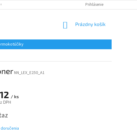
 OSOBNÝCH ÚDAJOV
REKLAMACE
KONTAKTY
Prihlásenie
NÁKUPNÝ
Prázdny košík
KOŠÍK
rmokotúčiky
oner
NN_LEX_E250_A1
,12
/ ks
ez DPH
ová
taz
 doručenia