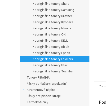
Neoriginálne tonery Sharp
Neoriginálne tonery Samsung
Neoriginálne tonery Brother
Neoriginálne tonery Kyocera
Neoriginálne tonery Minolta
Neoriginálne tonery OKI
Neoriginálne tonery DELL
Neoriginálne tonery Ricoh
Neoriginálne tonery Epson
Neoriginálne tonery Lexmark
Neoriginálne tonery Utax
Neoriginálne tonery Toshiba
Tonery PIRANHA
Pásky do tlačiarní a pokladní
Popi
Atramentové náplne
Pásky pre písacie stroje
Pod
Termokotúčiky