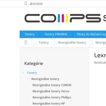
Prejsť
483323039
na
obsah
Tonery
Tonery PIRANHA
Pásky do tlačiarní a 
Domov
Tonery
Neoriginálne tonery
Neorig
B
Lexm
o
Preskočiť
č
Priemer
Neohod
Kategórie
kategórie
n
hodnote
ý
produkt
Tonery
p
je
Neoriginálne tonery
0,0
a
z
Neoriginálne tonery CANON
n
5
e
Neoriginálne tonery Xerox
hviezdič
l
Neoriginálne tonery Phillips
Neoriginálne tonery HP