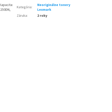
Kapacita:
Neoriginálne tonery
Kategória
:
E250DN,
Lexmark
Záruka
:
2 roky