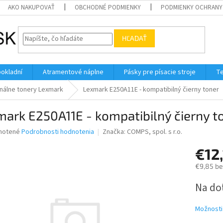
AKO NAKUPOVAŤ
OBCHODNÉ PODMIENKY
PODMIENKY OCHRANY
HĽADAŤ
pokladní
Atramentové náplne
Pásky pre písacie stroje
Te
inálne tonery Lexmark
Lexmark E250A11E - kompatibilný čierny toner
ark E250A11E - kompatibilný čierny t
né
notené
Podrobnosti hodnotenia
Značka:
COMPS, spol. s r.o.
nie
€12
u
€9,85 b
Jednotk
Na do
cena:
iek.
Možnosti