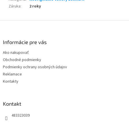
Záruka
:
2 roky
Z
á
p
ä
Informácie pre vás
t
Ako nakupovať
i
Obchodné podmienky
e
Podmienky ochrany osobných údajov
Reklamace
Kontakty
Kontakt
483323039