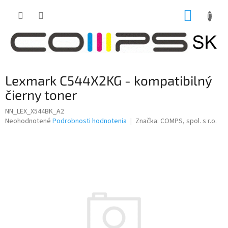
Prejsť
NÁKUP
na
obsah
KOŠÍK
Lexmark C544X2KG - kompatibilný
čierny toner
NN_LEX_X544BK_A2
Priemerné
Neohodnotené
Podrobnosti hodnotenia
Značka:
COMPS, spol. s r.o.
hodnotenie
produktu
je
0,0
z
5
hviezdičiek.