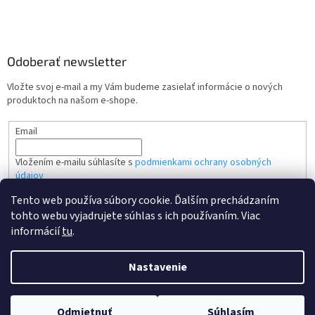
Odoberať newsletter
Vložte svoj e-mail a my Vám budeme zasielať informácie o nových
produktoch na našom e-shope.
Email
Vložením e-mailu súhlasíte s
podmienkami ochrany osobných
údajov
Tento web používa súbory cookie. Ďalším prechádzaním
PRIHLÁSIŤ SA
tohto webu vyjadrujete súhlas s ich používaním. Viac
informácií
tu
.
Nastavenie
Vytvoril Shoptet
Odmietnuť
Súhlasím
Copyright 2026
Kvalitne tonery SK
. Všetky práva vyhradené.