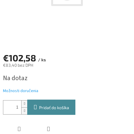
€102,58
/ ks
€83,40 bez DPH
Jednotková
Na dotaz
cena:
Možnosti doručenia
Pridať do košíka