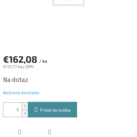
€162,08
/ ks
€131,77 bez DPH
Jednotková
Na dotaz
cena:
Možnosti doručenia
Pridať do košíka