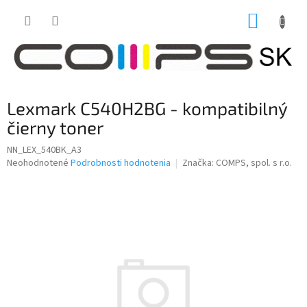
Prejsť
NÁKUP
na
obsah
KOŠÍK
Lexmark C540H2BG - kompatibilný
čierny toner
NN_LEX_540BK_A3
Priemerné
Neohodnotené
Podrobnosti hodnotenia
Značka:
COMPS, spol. s r.o.
hodnotenie
produktu
je
0,0
z
5
hviezdičiek.