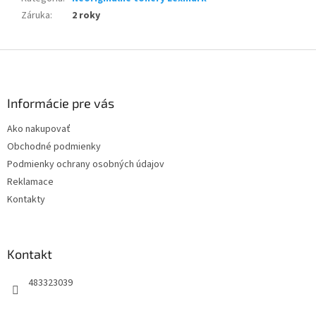
Záruka
:
2 roky
Z
á
p
ä
Informácie pre vás
t
Ako nakupovať
i
Obchodné podmienky
e
Podmienky ochrany osobných údajov
Reklamace
Kontakty
Kontakt
483323039