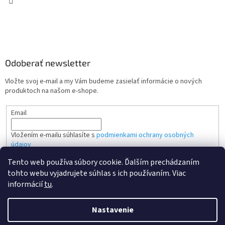
Odoberať newsletter
Vložte svoj e-mail a my Vám budeme zasielať informácie o nových
produktoch na našom e-shope.
Email
Vložením e-mailu súhlasíte s
podmienkami ochrany osobných
údajov
Tento web používa súbory cookie. Ďalším prechádzaním
PRIHLÁSIŤ SA
tohto webu vyjadrujete súhlas s ich používaním. Viac
informácií
tu
.
Nastavenie
Vytvoril Shoptet