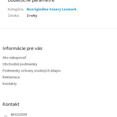
Kategória
:
Neoriginálne tonery Lexmark
Záruka
:
2 roky
Z
á
p
ä
Informácie pre vás
t
Ako nakupovať
i
Obchodné podmienky
e
Podmienky ochrany osobných údajov
Reklamace
Kontakty
Kontakt
483323039