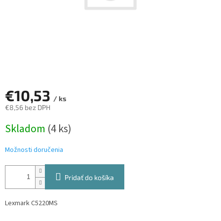
€10,53
/ ks
€8,56 bez DPH
Jednotková
Skladom
(4 ks)
cena:
Možnosti doručenia
Pridať do košíka
Lexmark C5220MS