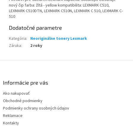
nový čip farba: žltá - yellow kompatibilita: LEXMARK C510,
LEXMARK C510DTN, LEXMARK C510N, LEXMARK C 510, LEXMARK C-
510
Dodatočné parametre
Kategória
:
Neoriginálne tonery Lexmark
Záruka
:
2 roky
Z
á
p
ä
Informácie pre vás
t
Ako nakupovať
i
Obchodné podmienky
e
Podmienky ochrany osobných údajov
Reklamace
Kontakty