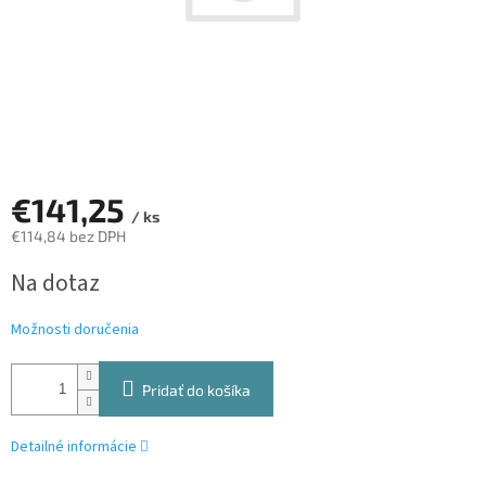
€141,25
/ ks
€114,84 bez DPH
Jednotková
Na dotaz
cena:
Možnosti doručenia
Pridať do košíka
Detailné informácie