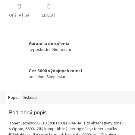
OPÝTAŤ SA
ZDIEĽAŤ
Garancia doručenia
nepoškodeného tovaru
Cez 3000 výdajných miest
po celom Slovensku
Popis
Diskusia
Podrobný popis
Toner Lexmark C-510 (20K1403) PIRANHA, žltý alternatívny toner
s čipom, 6600k žltý kompatibilný (neoriginálny) toner značky
PIRANHA pre tlačiareň Lexmark kapacita: 6600kópií Obsahuje