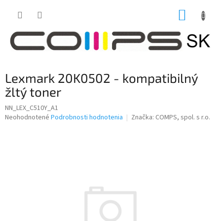
Prejsť
NÁKUP
na
obsah
KOŠÍK
Lexmark 20K0502 - kompatibilný
žltý toner
NN_LEX_C510Y_A1
Priemerné
Neohodnotené
Podrobnosti hodnotenia
Značka:
COMPS, spol. s r.o.
hodnotenie
produktu
je
0,0
z
5
hviezdičiek.