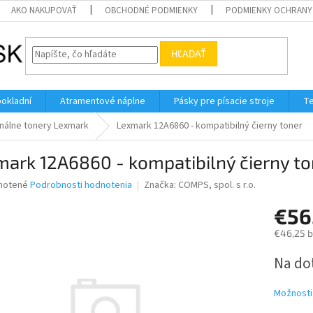
AKO NAKUPOVAŤ
OBCHODNÉ PODMIENKY
PODMIENKY OCHRANY
HĽADAŤ
pokladní
Atramentové náplne
Pásky pre písacie stroje
Te
inálne tonery Lexmark
Lexmark 12A6860 - kompatibilný čierny toner
ark 12A6860 - kompatibilný čierny to
né
notené
Podrobnosti hodnotenia
Značka:
COMPS, spol. s r.o.
nie
€56
u
€46,25 
Jednotk
Na do
cena:
iek.
Možnosti