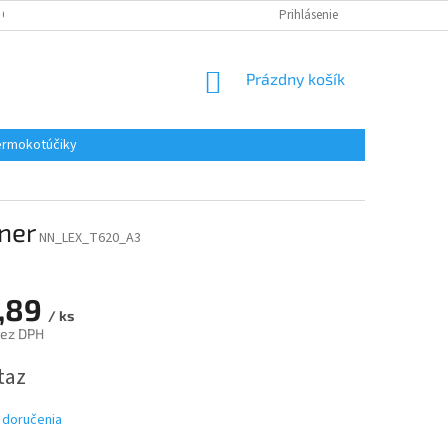
 OSOBNÝCH ÚDAJOV
REKLAMACE
KONTAKTY
Prihlásenie
NÁKUPNÝ
Prázdny košík
KOŠÍK
rmokotúčiky
ner
NN_LEX_T620_A3
,89
/ ks
bez DPH
ová
taz
 doručenia