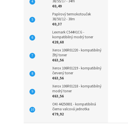
38/55/17 - 34m
€0,49
Papírový termokotouček
38/50/12 - 30m
€0,37
Lexmark C544H1CG -
kompatibilný modrý toner
€28,68
Xerox 106R01220 - kompatibilný
žltý toner
€63,56
Xerox 106R01219 - kompatibilný
červený toner
€63,56
Xerox 106R01218 - kompatibilný
modrý toner
€63,56
OKI 44250801 - kompatibilná
čierna valcová jednotka
€79,92
Z