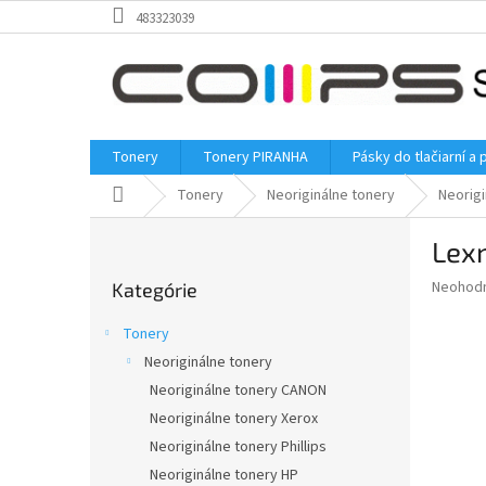
Prejsť
483323039
na
obsah
Tonery
Tonery PIRANHA
Pásky do tlačiarní a 
Domov
Tonery
Neoriginálne tonery
Neorig
B
Lexm
o
Preskočiť
č
Priemer
Neohod
Kategórie
kategórie
n
hodnote
ý
produkt
Tonery
p
je
Neoriginálne tonery
0,0
a
z
Neoriginálne tonery CANON
n
5
e
Neoriginálne tonery Xerox
hviezdič
l
Neoriginálne tonery Phillips
Neoriginálne tonery HP