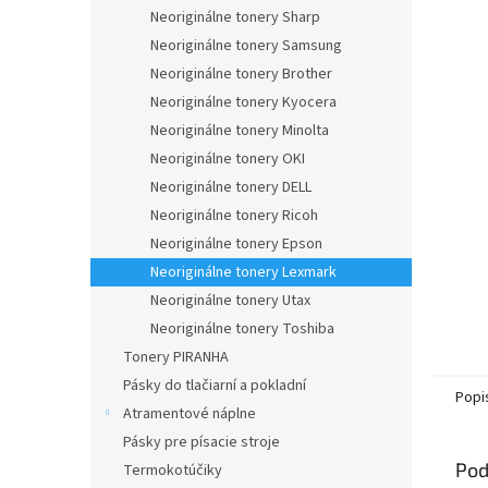
Neoriginálne tonery Sharp
Neoriginálne tonery Samsung
Neoriginálne tonery Brother
Neoriginálne tonery Kyocera
Neoriginálne tonery Minolta
Neoriginálne tonery OKI
Neoriginálne tonery DELL
Neoriginálne tonery Ricoh
Neoriginálne tonery Epson
Neoriginálne tonery Lexmark
Neoriginálne tonery Utax
Neoriginálne tonery Toshiba
Tonery PIRANHA
Pásky do tlačiarní a pokladní
Popi
Atramentové náplne
Pásky pre písacie stroje
Pod
Termokotúčiky