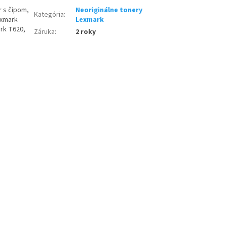
r s čipom,
Neoriginálne tonery
Kategória
:
exmark
Lexmark
ark T620,
Záruka
:
2 roky