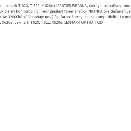
r Lexmark T-620, T-622, X-620e (12A6765) PIRANHA, čierny alternatívny tone
0k čierny kompatibilný (neoriginálny) toner značky PIRANHA pre tlačiareň L
ita: 32000kópií Obsahuje nový čip farba: čierny - black kompatibilita: Lexm
, X620e, Lexmark T620, T622, X620e, LEXMARK OPTRA T62X