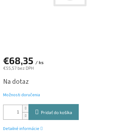
€68,35
/ ks
€55,57 bez DPH
Jednotková
Na dotaz
cena:
Možnosti doručenia
Pridať do košíka
Detailné informácie