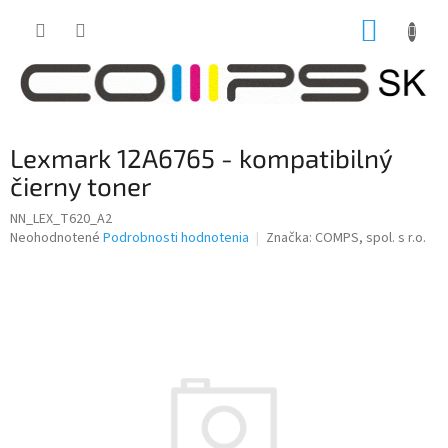
Prejsť
NÁKUP
na
obsah
KOŠÍK
Lexmark 12A6765 - kompatibilný
čierny toner
NN_LEX_T620_A2
Priemerné
Neohodnotené
Podrobnosti hodnotenia
Značka:
COMPS, spol. s r.o.
hodnotenie
produktu
je
0,0
z
5
hviezdičiek.