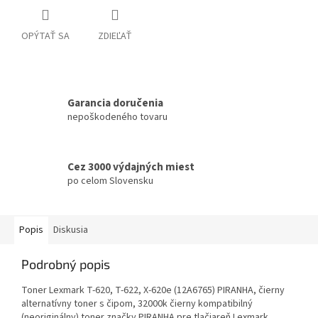
OPÝTAŤ SA
ZDIEĽAŤ
Garancia doručenia
nepoškodeného tovaru
Cez 3000 výdajných miest
po celom Slovensku
Popis
Diskusia
Podrobný popis
Toner Lexmark T-620, T-622, X-620e (12A6765) PIRANHA, čierny
alternatívny toner s čipom, 32000k čierny kompatibilný
(neoriginálny) toner značky PIRANHA pre tlačiareň Lexmark