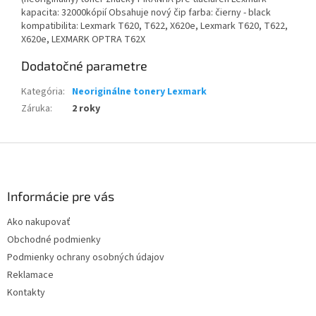
kapacita: 32000kópií Obsahuje nový čip farba: čierny - black
kompatibilita: Lexmark T620, T622, X620e, Lexmark T620, T622,
X620e, LEXMARK OPTRA T62X
Dodatočné parametre
Kategória
:
Neoriginálne tonery Lexmark
Záruka
:
2 roky
Z
á
p
ä
Informácie pre vás
t
Ako nakupovať
i
Obchodné podmienky
e
Podmienky ochrany osobných údajov
Reklamace
Kontakty