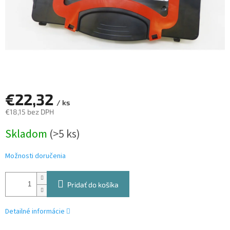
€22,32
/ ks
€18,15 bez DPH
Jednotková
Skladom
(>5 ks)
cena:
Možnosti doručenia
Pridať do košíka
Detailné informácie