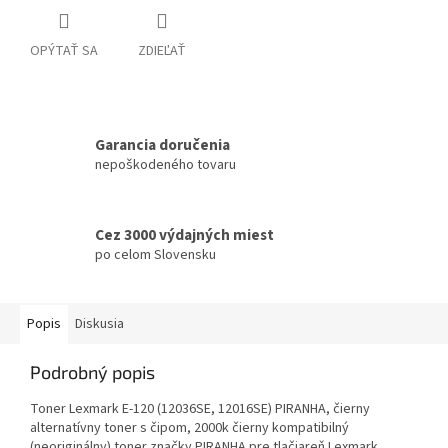
OPÝTAŤ SA
ZDIEĽAŤ
Garancia doručenia
nepoškodeného tovaru
Cez 3000 výdajných miest
po celom Slovensku
Popis
Diskusia
Podrobný popis
Toner Lexmark E-120 (12036SE, 12016SE) PIRANHA, čierny
alternatívny toner s čipom, 2000k čierny kompatibilný
(neoriginálny) toner značky PIRANHA pre tlačiareň Lexmark