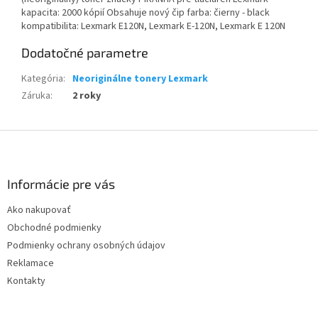
kapacita: 2000 kópií Obsahuje nový čip farba: čierny - black
kompatibilita: Lexmark E120N, Lexmark E-120N, Lexmark E 120N
Dodatočné parametre
Kategória
:
Neoriginálne tonery Lexmark
Záruka
:
2 roky
Z
á
p
ä
Informácie pre vás
t
Ako nakupovať
i
Obchodné podmienky
e
Podmienky ochrany osobných údajov
Reklamace
Kontakty