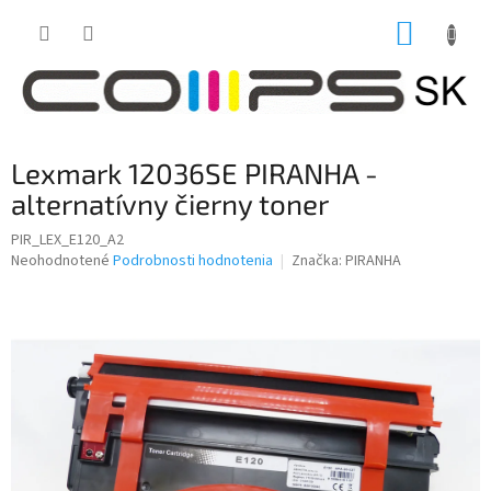
Prejsť
NÁKUP
na
obsah
KOŠÍK
Lexmark 12036SE PIRANHA -
alternatívny čierny toner
PIR_LEX_E120_A2
Priemerné
Neohodnotené
Podrobnosti hodnotenia
Značka:
PIRANHA
hodnotenie
produktu
je
0,0
z
5
hviezdičiek.