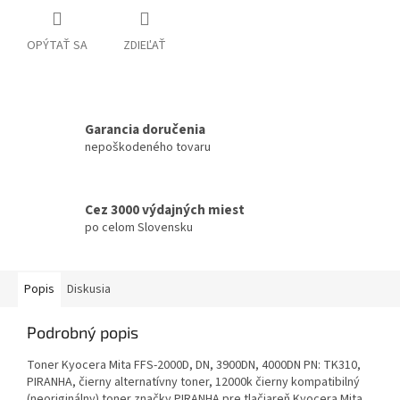
OPÝTAŤ SA
ZDIEĽAŤ
Garancia doručenia
nepoškodeného tovaru
Cez 3000 výdajných miest
po celom Slovensku
Popis
Diskusia
Podrobný popis
Toner Kyocera Mita FFS-2000D, DN, 3900DN, 4000DN PN: TK310,
PIRANHA, čierny alternatívny toner, 12000k čierny kompatibilný
(neoriginálny) toner značky PIRANHA pre tlačiareň Kyocera Mita