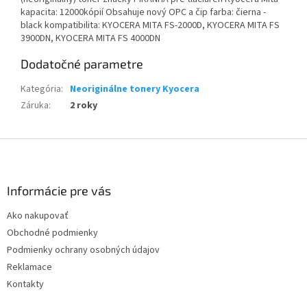
kapacita: 12000kópií Obsahuje nový OPC a čip farba: čierna -
black kompatibilita: KYOCERA MITA FS-2000D, KYOCERA MITA FS
3900DN, KYOCERA MITA FS 4000DN
Dodatočné parametre
Kategória
:
Neoriginálne tonery Kyocera
Záruka
:
2 roky
Z
á
p
ä
Informácie pre vás
t
Ako nakupovať
i
Obchodné podmienky
e
Podmienky ochrany osobných údajov
Reklamace
Kontakty