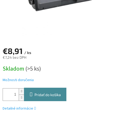
€8,91
/ ks
€7,24 bez DPH
Jednotková
Skladom
(>5 ks)
cena:
Možnosti doručenia
Pridať do košíka
Detailné informácie