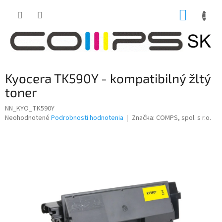
Prejsť
NÁKUP
na
obsah
KOŠÍK
Kyocera TK590Y - kompatibilný žltý
toner
NN_KYO_TK590Y
Priemerné
Neohodnotené
Podrobnosti hodnotenia
Značka:
COMPS, spol. s r.o.
hodnotenie
produktu
je
0,0
z
5
hviezdičiek.