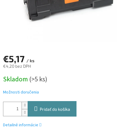
€5,17
/ ks
€4,20 bez DPH
Jednotková
Skladom
(>5 ks)
cena:
Možnosti doručenia
Pridať do košíka
Detailné informácie