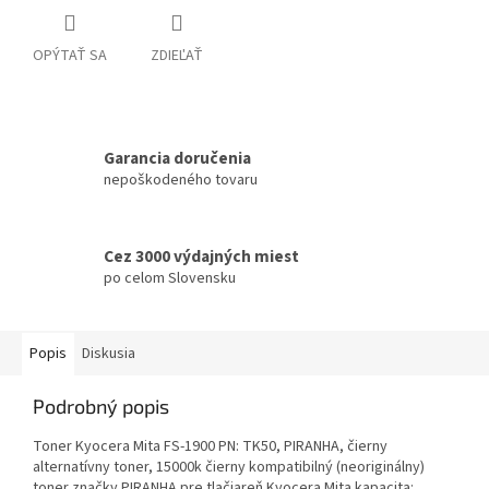
OPÝTAŤ SA
ZDIEĽAŤ
Garancia doručenia
nepoškodeného tovaru
Cez 3000 výdajných miest
po celom Slovensku
Popis
Diskusia
Podrobný popis
Toner Kyocera Mita FS-1900 PN: TK50, PIRANHA, čierny
alternatívny toner, 15000k čierny kompatibilný (neoriginálny)
toner značky PIRANHA pre tlačiareň Kyocera Mita kapacita: