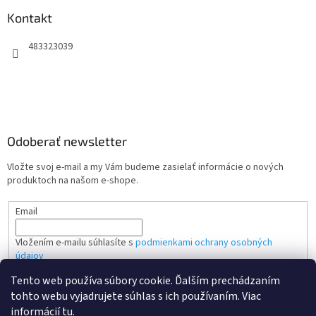
Kontakt
483323039
Odoberať newsletter
Vložte svoj e-mail a my Vám budeme zasielať informácie o nových
produktoch na našom e-shope.
Email
Vložením e-mailu súhlasíte s
podmienkami ochrany osobných
údajov
Tento web používa súbory cookie. Ďalším prechádzaním
PRIHLÁSIŤ SA
tohto webu vyjadrujete súhlas s ich používaním. Viac
informácií
tu
.