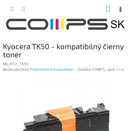
Prejsť
NÁKUP
na
obsah
KOŠÍK
Kyocera TK50 - kompatibilný čierny
toner
NN_KYO_TK50
Priemerné
Neohodnotené
Podrobnosti hodnotenia
Značka:
COMPS, spol. s r.o.
hodnotenie
produktu
je
0,0
z
5
hviezdičiek.