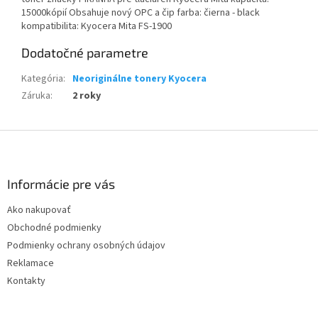
15000kópií Obsahuje nový OPC a čip farba: čierna - black
kompatibilita: Kyocera Mita FS-1900
Dodatočné parametre
Kategória
:
Neoriginálne tonery Kyocera
Záruka
:
2 roky
Z
á
p
ä
Informácie pre vás
t
Ako nakupovať
i
Obchodné podmienky
e
Podmienky ochrany osobných údajov
Reklamace
Kontakty