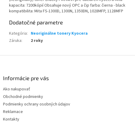
kapacita: 7200kópií Obsahuje nový OPC a čip farba: čierna - black
kompatibilita: Mita FS-1300D, 1300N, 1350DN, 1028MFP, 1128MFP
Dodatočné parametre
Kategória
:
Neoriginálne tonery Kyocera
Záruka
:
2 roky
Z
á
p
ä
Informácie pre vás
t
Ako nakupovať
i
Obchodné podmienky
e
Podmienky ochrany osobných údajov
Reklamace
Kontakty