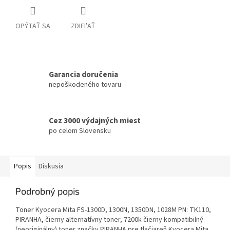
OPÝTAŤ SA
ZDIEĽAŤ
Garancia doručenia
nepoškodeného tovaru
Cez 3000 výdajných miest
po celom Slovensku
Popis
Diskusia
Podrobný popis
Toner Kyocera Mita FS-1300D, 1300N, 1350DN, 1028M PN: TK110,
PIRANHA, čierny alternatívny toner, 7200k čierny kompatibilný
(neoriginálny) toner značky PIRANHA pre tlačiareň Kyocera Mita