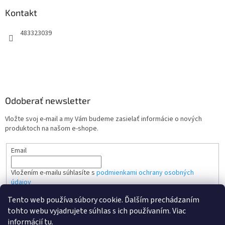
Kontakt
483323039
Odoberať newsletter
Vložte svoj e-mail a my Vám budeme zasielať informácie o nových
produktoch na našom e-shope.
Email
Vložením e-mailu súhlasíte s
podmienkami ochrany osobných
údajov
Tento web používa súbory cookie. Ďalším prechádzaním
PRIHLÁSIŤ SA
tohto webu vyjadrujete súhlas s ich používaním. Viac
informácií
tu
.