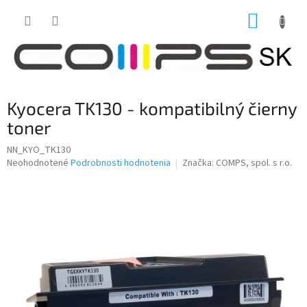
Prejsť
NÁKUP
na
obsah
KOŠÍK
Kyocera TK130 - kompatibilný čierny
toner
NN_KYO_TK130
Priemerné
Neohodnotené
Podrobnosti hodnotenia
Značka:
COMPS, spol. s r.o.
hodnotenie
produktu
je
0,0
z
5
hviezdičiek.