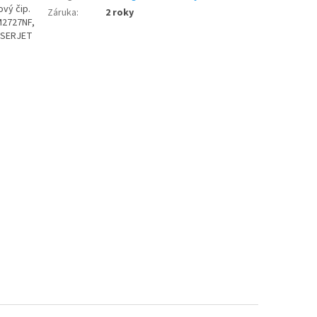
ový čip.
Záruka
:
2 roky
M2727NF,
ASERJET