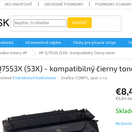
AKO NAKUPOVAŤ
OBCHODNÉ PODMIENKY
PODMIENKY OCHRANY
HĽADAŤ
pokladní
Atramentové náplne
Pásky pre písacie stroje
Te
nálne tonery HP
HP Q7553X (53X) - kompatibilný čierny toner
7553X (53X) - kompatibilný čierny ton
né
notené
Podrobnosti hodnotenia
Značka:
COMPS, spol. s r.o.
nie
€8,
u
€6,84 b
Jednotk
Skla
cena:
iek.
Možnosti