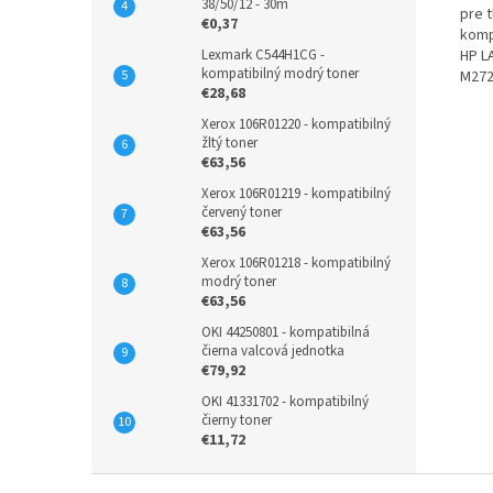
38/50/12 - 30m
pre t
€0,37
komp
Lexmark C544H1CG -
HP L
kompatibilný modrý toner
M272
€28,68
Xerox 106R01220 - kompatibilný
žltý toner
€63,56
Xerox 106R01219 - kompatibilný
červený toner
€63,56
Xerox 106R01218 - kompatibilný
modrý toner
€63,56
OKI 44250801 - kompatibilná
čierna valcová jednotka
€79,92
OKI 41331702 - kompatibilný
čierny toner
€11,72
Z