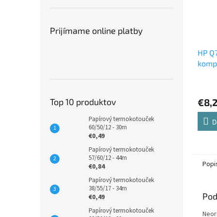
Prijímame online platby
HP Q7
kompa
Top 10 produktov
€8,
Papírový termokotouček
D
60/50/12 - 30m
€0,49
Papírový termokotouček
57/60/12 - 44m
Popi
€0,84
Papírový termokotouček
38/55/17 - 34m
Pod
€0,49
Papírový termokotouček
Neor