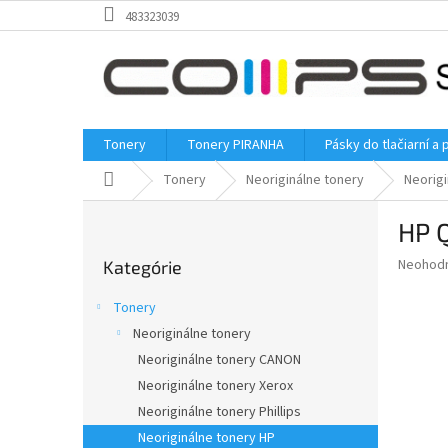
Prejsť
483323039
na
obsah
Tonery
Tonery PIRANHA
Pásky do tlačiarní a 
Domov
Tonery
Neoriginálne tonery
Neorigi
B
HP Q
o
Preskočiť
č
Priemer
Neohod
Kategórie
kategórie
n
hodnote
ý
produkt
Tonery
p
je
Neoriginálne tonery
0,0
a
z
Neoriginálne tonery CANON
n
5
e
Neoriginálne tonery Xerox
hviezdič
l
Neoriginálne tonery Phillips
Neoriginálne tonery HP