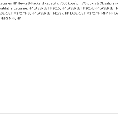
lačiareň HP Hewlett-Packard kapacita: 7000 kópií pri 5% pokrytí Obsahuje n
atibilné tlačiarne: HP LASERJET P2015, HP LASERJET P2014, HP LASERJET 
ASERJET M2727NFS, HP LASERJET M2727, HP LASERJET M2727NF MFP, HP L
7NFS MFP, HP