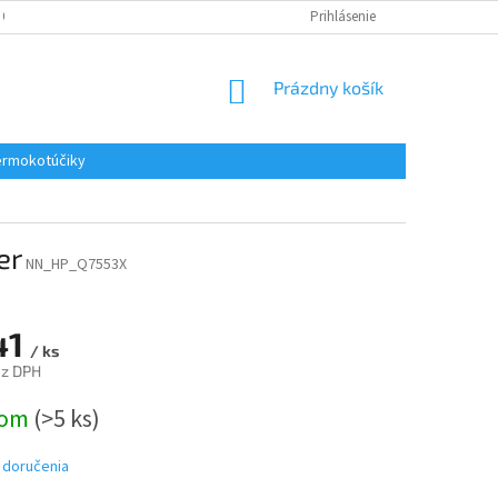
 OSOBNÝCH ÚDAJOV
REKLAMACE
KONTAKTY
Prihlásenie
NÁKUPNÝ
Prázdny košík
KOŠÍK
rmokotúčiky
er
NN_HP_Q7553X
41
/ ks
ez DPH
ová
dom
(>5 ks)
 doručenia