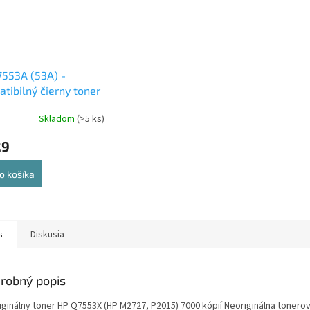
553A (53A) -
tibilný čierny toner
Skladom
(>5 ks)
29
o košíka
s
Diskusia
robný popis
iginálny toner HP Q7553X (HP M2727, P2015) 7000 kópií Neoriginálna tonero