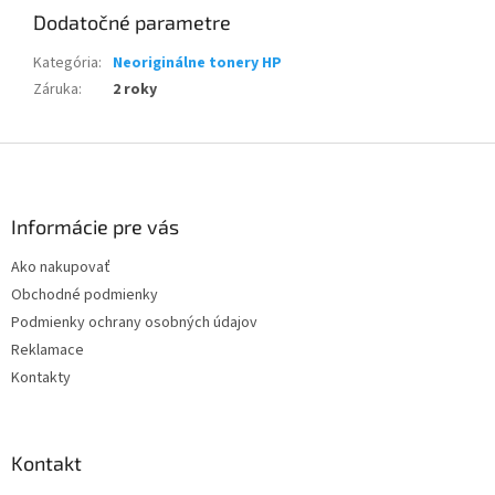
Dodatočné parametre
Kategória
:
Neoriginálne tonery HP
Záruka
:
2 roky
Z
á
p
ä
Informácie pre vás
t
Ako nakupovať
i
Obchodné podmienky
e
Podmienky ochrany osobných údajov
Reklamace
Kontakty
Kontakt