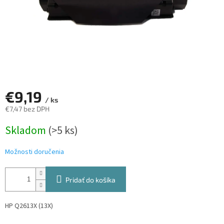
€9,19
/ ks
€7,47 bez DPH
Jednotková
Skladom
(>5 ks)
cena:
Možnosti doručenia
Pridať do košíka
HP Q2613X (13X)