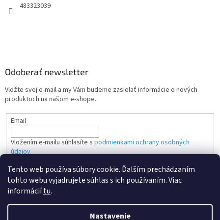
483323039
Odoberať newsletter
Vložte svoj e-mail a my Vám budeme zasielať informácie o nových
produktoch na našom e-shope.
Email
Vložením e-mailu súhlasíte s
podmienkami ochrany osobných
údajov
Tento web používa súbory cookie. Ďalším prechádzaním
PRIHLÁSIŤ SA
tohto webu vyjadrujete súhlas s ich používaním. Viac
informácií
tu
.
Nastavenie
Vytvoril Shoptet