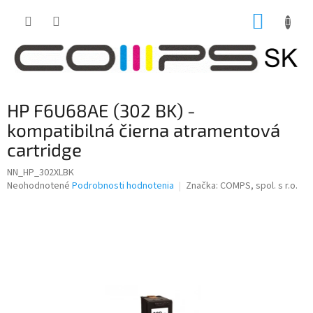
Prejsť
NÁKUP
na
obsah
KOŠÍK
HP F6U68AE (302 BK) -
kompatibilná čierna atramentová
cartridge
NN_HP_302XLBK
Priemerné
Neohodnotené
Podrobnosti hodnotenia
Značka:
COMPS, spol. s r.o.
hodnotenie
produktu
je
0,0
z
5
hviezdičiek.