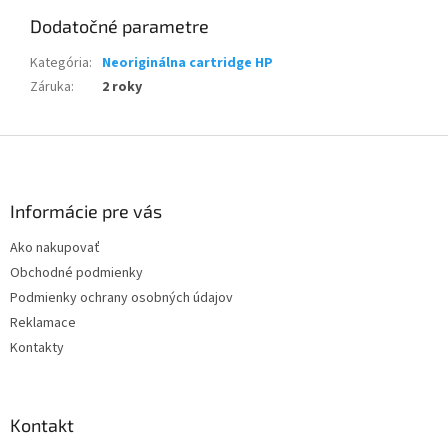
Dodatočné parametre
Kategória
:
Neoriginálna cartridge HP
Záruka
:
2 roky
Z
á
p
ä
Informácie pre vás
t
Ako nakupovať
i
Obchodné podmienky
e
Podmienky ochrany osobných údajov
Reklamace
Kontakty
Kontakt