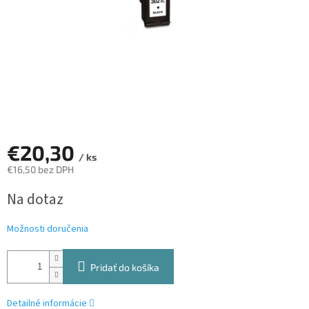
€20,30
/ ks
€16,50 bez DPH
Jednotková
Na dotaz
cena:
Možnosti doručenia
Pridať do košíka
Detailné informácie