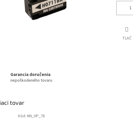
TLAČ
Garancia doručenia
nepoškodeného tovaru
iaci tovar
Kód:
NN_HP_78