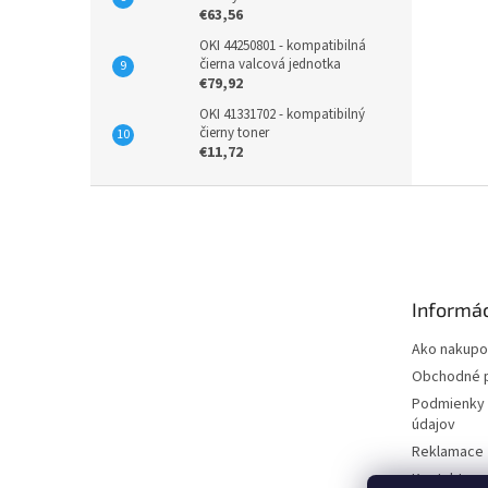
€63,56
OKI 44250801 - kompatibilná
čierna valcová jednotka
€79,92
OKI 41331702 - kompatibilný
čierny toner
€11,72
Z
á
p
ä
t
Informác
i
e
Ako nakupo
Obchodné 
Podmienky 
údajov
Reklamace
Kontakty