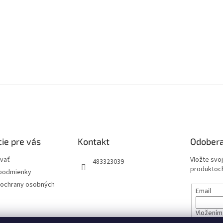
ie pre vás
Kontakt
Odobera
vať
Vložte svo
483323039
produktoch
podmienky
ochrany osobných
Email
Vložením 
údajov