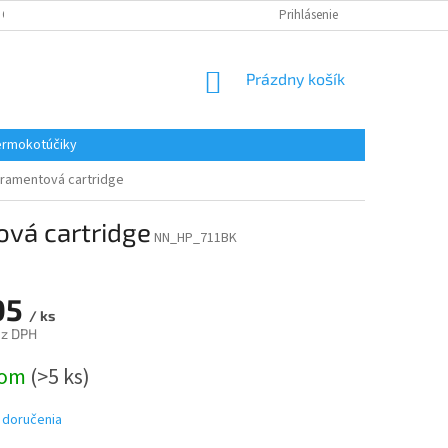
 OSOBNÝCH ÚDAJOV
REKLAMACE
KONTAKTY
Prihlásenie
NÁKUPNÝ
Prázdny košík
KOŠÍK
rmokotúčiky
tramentová cartridge
ová cartridge
NN_HP_711BK
05
/ ks
ez DPH
ová
dom
(>5 ks)
 doručenia