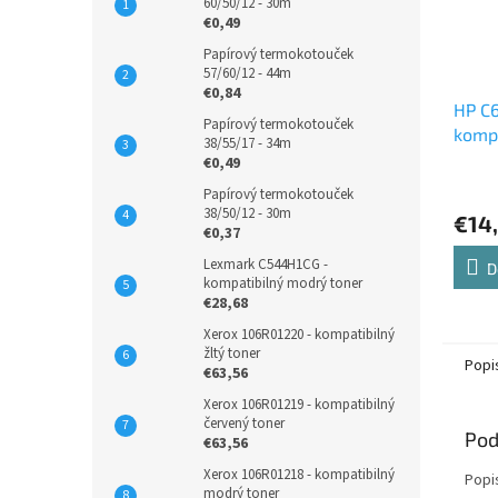
60/50/12 - 30m
€0,49
Papírový termokotouček
57/60/12 - 44m
€0,84
HP C
Papírový termokotouček
kompa
38/55/17 - 34m
atram
€0,49
Papírový termokotouček
38/50/12 - 30m
€14
€0,37
Lexmark C544H1CG -
D
kompatibilný modrý toner
€28,68
Xerox 106R01220 - kompatibilný
žltý toner
Popi
€63,56
Xerox 106R01219 - kompatibilný
červený toner
Pod
€63,56
Xerox 106R01218 - kompatibilný
Popi
modrý toner