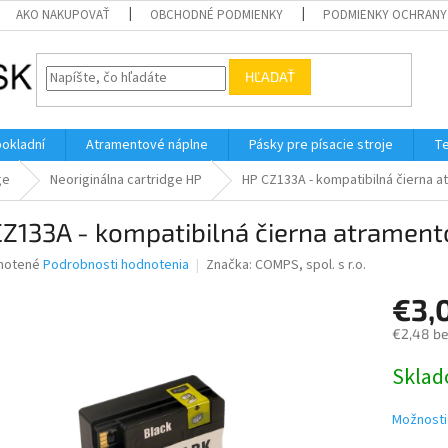
AKO NAKUPOVAŤ
OBCHODNÉ PODMIENKY
PODMIENKY OCHRANY
HĽADAŤ
pokladní
Atramentové náplne
Pásky pre písacie stroje
Te
ge
Neoriginálna cartridge HP
HP CZ133A - kompatibilná čierna a
Z133A - kompatibilná čierna atrament
né
notené
Podrobnosti hodnotenia
Značka:
COMPS, spol. s r.o.
nie
€3,
u
€2,48 b
Jednotk
Skla
cena:
iek.
Možnosti