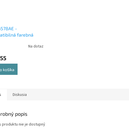
6578AE -
tibilná farebná
entová cartridge
Na dotaz
,55
o košíka
s
Diskusia
robný popis
s produktu nie je dostupný