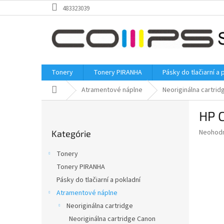
Prejsť
483323039
na
obsah
Tonery
Tonery PIRANHA
Pásky do tlačiarní a 
Domov
Atramentové náplne
Neoriginálna cartrid
B
HP C
o
Preskočiť
č
Priemer
Neohod
Kategórie
kategórie
n
hodnote
ý
produkt
Tonery
p
je
Tonery PIRANHA
0,0
a
z
Pásky do tlačiarní a pokladní
n
5
e
Atramentové náplne
hviezdič
l
Neoriginálna cartridge
Neoriginálna cartridge Canon