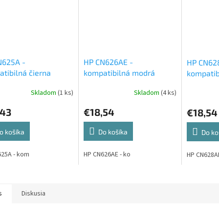
N625A -
HP CN626AE -
HP CN62
tibilná čierna
kompatibilná modrá
kompatib
entová cartridge
atramentová cartridge
atrament
Skladom
(1 ks)
Skladom
(4 ks)
,43
€18,54
€18,54
o košíka
Do košíka
Do ko
25A - kom
HP CN626AE - ko
HP CN628AE
s
Diskusia