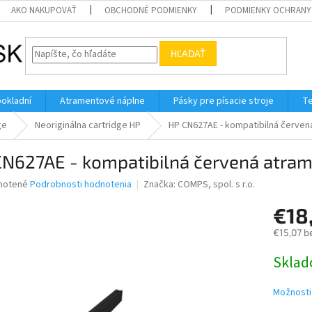
AKO NAKUPOVAŤ
OBCHODNÉ PODMIENKY
PODMIENKY OCHRANY
HĽADAŤ
pokladní
Atramentové náplne
Pásky pre písacie stroje
Te
ge
Neoriginálna cartridge HP
HP CN627AE - kompatibilná červen
CN627AE - kompatibilná červená atram
né
notené
Podrobnosti hodnotenia
Značka:
COMPS, spol. s r.o.
nie
€18
u
€15,07 b
Jednotk
Skla
cena:
iek.
Možnosti