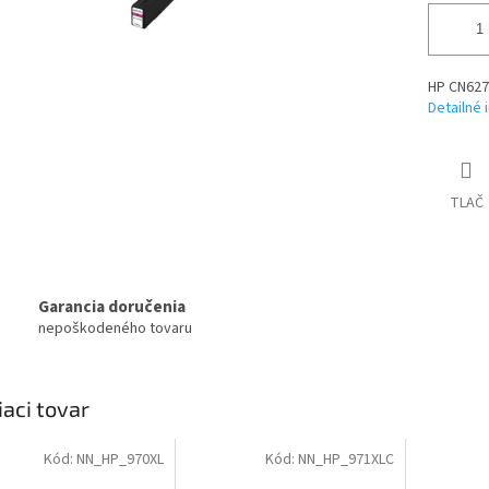
HP CN627
Detailné 
TLAČ
Garancia doručenia
nepoškodeného tovaru
iaci tovar
Kód:
NN_HP_970XL
Kód:
NN_HP_971XLC