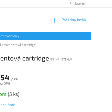
 OSOBNÝCH ÚDAJOV
REKLAMACE
KONTAKTY
Prihlásenie
NÁKUPNÝ
Prázdny košík
KOŠÍK
rmokotúčiky
á atramentová cartridge
entová cartridge
NN_HP_971XLM
,54
/ ks
ez DPH
ová
dom
(5 ks)
 doručenia