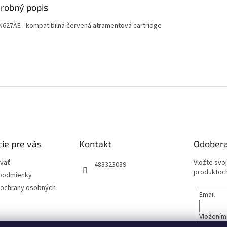
robný popis
N627AE - kompatibilná červená atramentová cartridge
ie pre vás
Kontakt
Odobera
vať
Vložte svo
483323039
produktoch
podmienky
ochrany osobných
Email
Vložením 
údajov