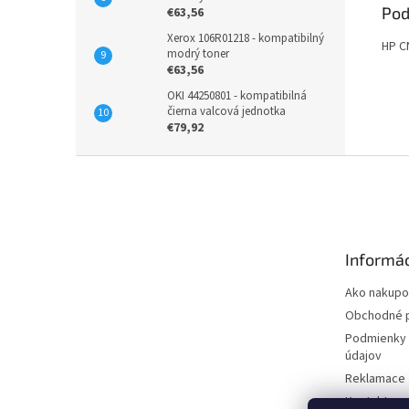
Pod
€63,56
Xerox 106R01218 - kompatibilný
HP C
modrý toner
€63,56
OKI 44250801 - kompatibilná
čierna valcová jednotka
€79,92
Z
á
p
ä
t
Informác
i
e
Ako nakupo
Obchodné 
Podmienky 
údajov
Reklamace
Kontakty