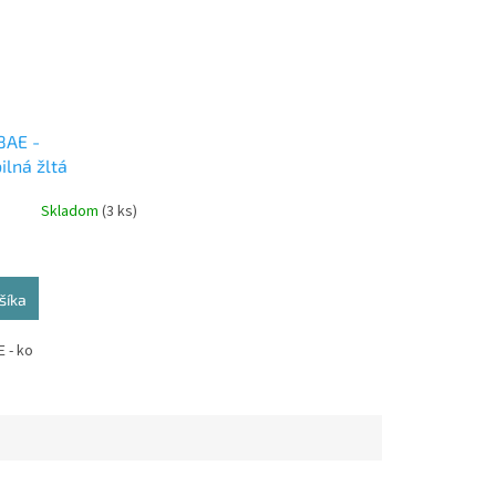
8AE -
ilná žltá
ová cartridge
Skladom
(3 ks)
šíka
 - ko