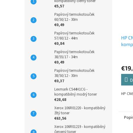
kompatibilný čierny toner
€5,57
Papírový termokotouček
60/50/12 - 30m
€0,49
Papírový termokotouček
HP C
57/60/12 - 44m
€0,84
kompa
atram
Papírový termokotouček
38/55/17 - 34m
€0,49
€19
Papírový termokotouček
38/50/12 - 30m
D
€0,37
Lexmark C544H1CG -
HP CN6
kompatibilný modrý toner
€28,68
Xerox 106R01220 - kompatibilný
žltý toner
Popi
€63,56
Xerox 106R01219 - kompatibilný
červený toner