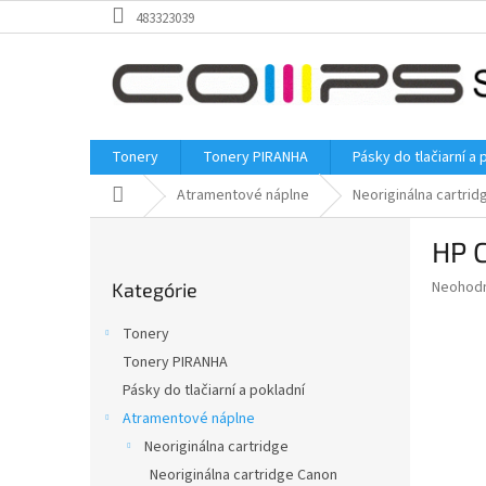
Prejsť
483323039
na
obsah
Tonery
Tonery PIRANHA
Pásky do tlačiarní a 
Domov
Atramentové náplne
Neoriginálna cartrid
B
HP 
o
Preskočiť
č
Priemer
Neohod
Kategórie
kategórie
n
hodnote
ý
produkt
Tonery
p
je
Tonery PIRANHA
0,0
a
z
Pásky do tlačiarní a pokladní
n
5
e
Atramentové náplne
hviezdič
l
Neoriginálna cartridge
Neoriginálna cartridge Canon