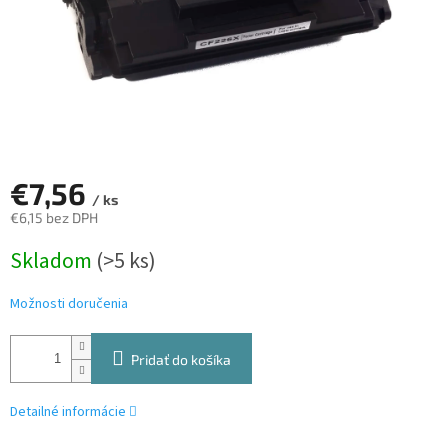
€7,56
/ ks
€6,15 bez DPH
Jednotková
Skladom
(>5 ks)
cena:
Možnosti doručenia
Pridať do košíka
Detailné informácie