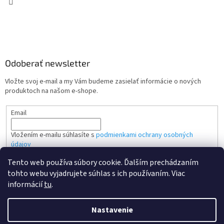
Odoberať newsletter
Vložte svoj e-mail a my Vám budeme zasielať informácie o nových
produktoch na našom e-shope.
Email
Vložením e-mailu súhlasíte s
podmienkami ochrany osobných
údajov
Tento web používa súbory cookie. Ďalším prechádzaním
PRIHLÁSIŤ SA
tohto webu vyjadrujete súhlas s ich používaním. Viac
informácií
tu
.
Nastavenie
Vytvoril Shoptet