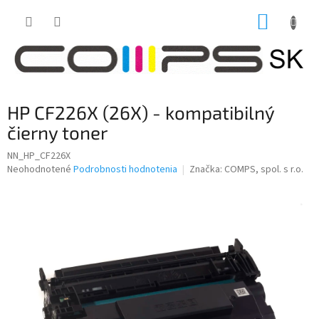
Prejsť
NÁKUP
na
obsah
KOŠÍK
HP CF226X (26X) - kompatibilný
čierny toner
NN_HP_CF226X
Priemerné
Neohodnotené
Podrobnosti hodnotenia
Značka:
COMPS, spol. s r.o.
hodnotenie
produktu
je
0,0
z
5
hviezdičiek.