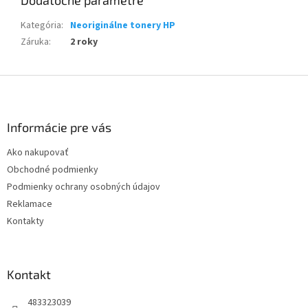
Dodatočné parametre
Kategória
:
Neoriginálne tonery HP
Záruka
:
2 roky
Z
á
p
ä
Informácie pre vás
t
Ako nakupovať
i
Obchodné podmienky
e
Podmienky ochrany osobných údajov
Reklamace
Kontakty
Kontakt
483323039