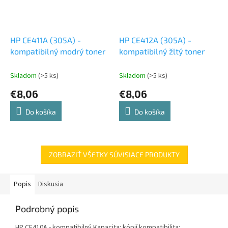
HP CE411A (305A) -
HP CE412A (305A) -
kompatibilný modrý toner
kompatibilný žltý toner
Skladom
(>5 ks)
Skladom
(>5 ks)
€8,06
€8,06
Do košíka
Do košíka
ZOBRAZIŤ VŠETKY SÚVISIACE PRODUKTY
Popis
Diskusia
Podrobný popis
HP CE410A - kompatibilný Kapacita: kópií kompatibilita: