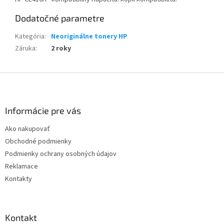
Dodatočné parametre
Kategória
:
Neoriginálne tonery HP
Záruka
:
2 roky
Z
á
p
ä
Informácie pre vás
t
Ako nakupovať
i
Obchodné podmienky
e
Podmienky ochrany osobných údajov
Reklamace
Kontakty
Kontakt