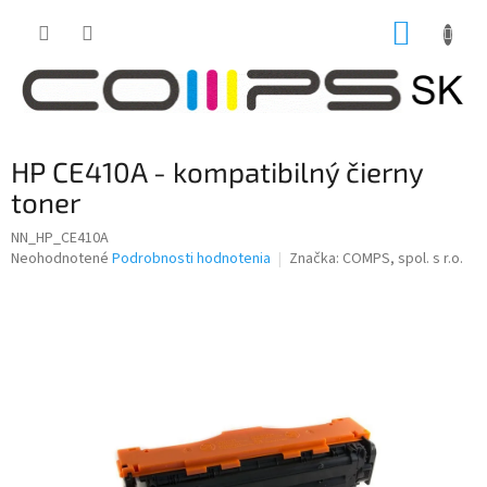
Prejsť
NÁKUP
na
obsah
KOŠÍK
HP CE410A - kompatibilný čierny
toner
NN_HP_CE410A
Priemerné
Neohodnotené
Podrobnosti hodnotenia
Značka:
COMPS, spol. s r.o.
hodnotenie
produktu
je
0,0
z
5
hviezdičiek.