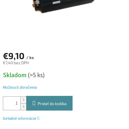
€9,10
/ ks
€7,40 bez DPH
Jednotková
Skladom
(>5 ks)
cena:
Možnosti doručenia
Pridať do košíka
Detailné informácie