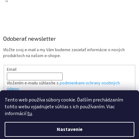
Odoberať newsletter
Vložte svoj e-mail a my Vám budeme zasielať informácie o nových
produktoch na našom e-shope.
Email
Vložením e-mailu súhlasíte s
podmienkami ochrany osobných
údajov
Tento web používa súbory cookie. Ďalším prechádzaním
PRIHLÁSIŤ SA
tohto webu vyjadrujete súhlas s ich používaním. Viac
informácií
tu
.
Nastavenie
Vytvoril Shoptet