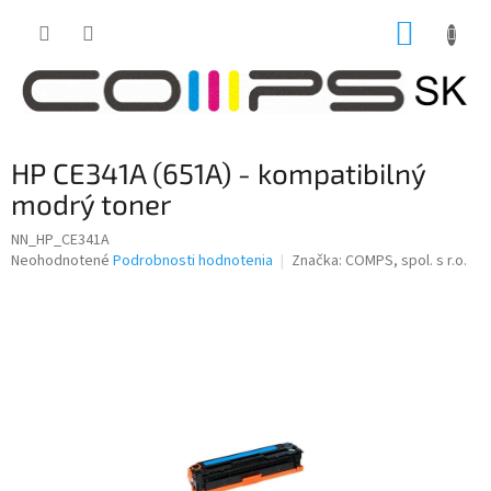
Prejsť
NÁKUP
na
obsah
KOŠÍK
HP CE341A (651A) - kompatibilný
modrý toner
NN_HP_CE341A
Priemerné
Neohodnotené
Podrobnosti hodnotenia
Značka:
COMPS, spol. s r.o.
hodnotenie
produktu
je
0,0
z
5
hviezdičiek.