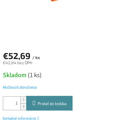
€52,69
/ ks
€42,84 bez DPH
Jednotková
Skladom
(1 ks)
cena:
Možnosti doručenia
Pridať do košíka
Detailné informácie