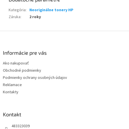
Kategória
:
Neoriginálne tonery HP
Záruka
:
2 roky
Z
á
p
ä
Informácie pre vás
t
Ako nakupovať
i
Obchodné podmienky
e
Podmienky ochrany osobných údajov
Reklamace
Kontakty
Kontakt
483323039