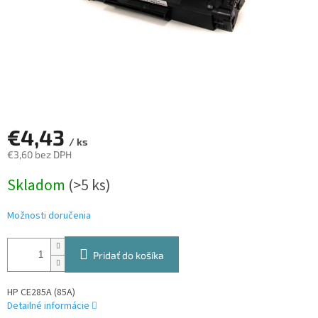
€4,43
/ ks
€3,60 bez DPH
Jednotková
Skladom
(>5 ks)
cena:
Možnosti doručenia
Pridať do košíka
HP CE285A (85A)
Detailné informácie