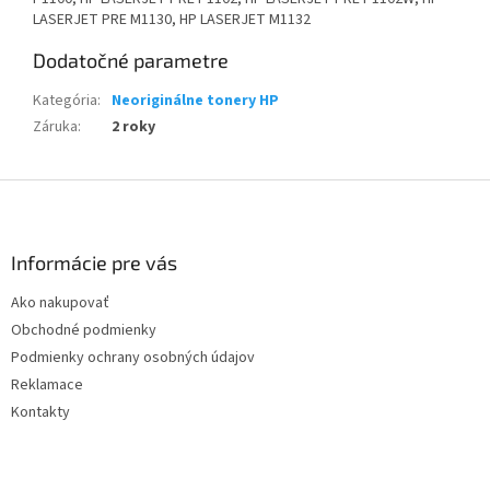
LASERJET PRE M1130, HP LASERJET M1132
Dodatočné parametre
Kategória
:
Neoriginálne tonery HP
Záruka
:
2 roky
Z
á
p
ä
Informácie pre vás
t
Ako nakupovať
i
Obchodné podmienky
e
Podmienky ochrany osobných údajov
Reklamace
Kontakty