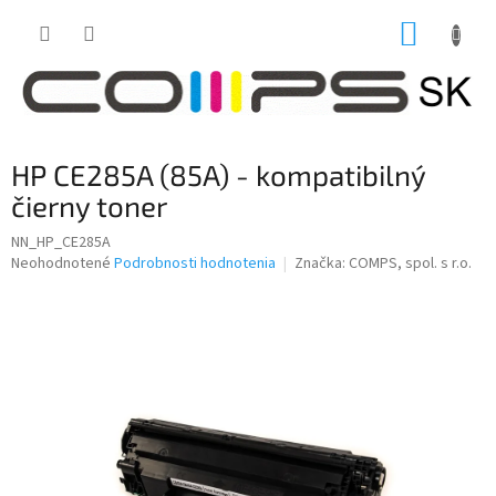
Prejsť
NÁKUP
na
obsah
KOŠÍK
HP CE285A (85A) - kompatibilný
čierny toner
NN_HP_CE285A
Priemerné
Neohodnotené
Podrobnosti hodnotenia
Značka:
COMPS, spol. s r.o.
hodnotenie
produktu
je
0,0
z
5
hviezdičiek.