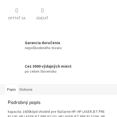
OPÝTAŤ SA
ZDIEĽAŤ
Garancia doručenia
nepoškodeného tovaru
Cez 3000 výdajných miest
po celom Slovensku
Popis
Diskusia
Podrobný popis
kapacita: 1600kópií vhodné pre tlačiarne HP: HP LASERJET PRE
P1100, HP LASERJET PRE P1102, HP LASERJET PRE P1102W, HP