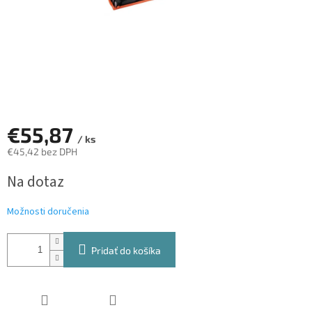
€55,87
/ ks
€45,42 bez DPH
Jednotková
Na dotaz
cena:
Možnosti doručenia
Pridať do košíka