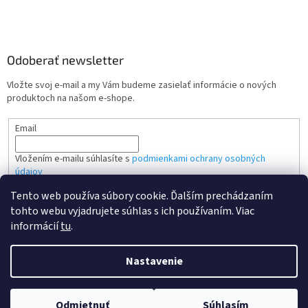
Odoberať newsletter
Vložte svoj e-mail a my Vám budeme zasielať informácie o nových
produktoch na našom e-shope.
Email
Vložením e-mailu súhlasíte s
podmienkami ochrany osobných
údajov
Tento web používa súbory cookie. Ďalším prechádzaním
PRIHLÁSIŤ SA
tohto webu vyjadrujete súhlas s ich používaním. Viac
informácií
tu
.
Nastavenie
Vytvoril Shoptet
Odmietnuť
Súhlasím
Copyright 2026
Kvalitne tonery SK
. Všetky práva vyhradené.