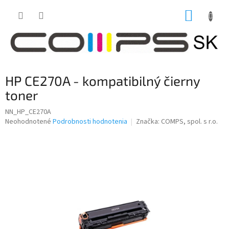
Prejsť
NÁKUP
na
obsah
KOŠÍK
HP CE270A - kompatibilný čierny
toner
NN_HP_CE270A
Priemerné
Neohodnotené
Podrobnosti hodnotenia
Značka:
COMPS, spol. s r.o.
hodnotenie
produktu
je
0,0
z
5
hviezdičiek.