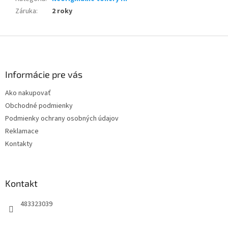
Záruka
:
2 roky
Z
á
p
ä
Informácie pre vás
t
Ako nakupovať
i
Obchodné podmienky
e
Podmienky ochrany osobných údajov
Reklamace
Kontakty
Kontakt
483323039