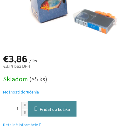
€3,86
/ ks
€3,14 bez DPH
Jednotková
Skladom
(>5 ks)
cena:
Možnosti doručenia
Pridať do košíka
Detailné informácie