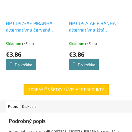
HP CD973AE PIRANHA -
HP CD974AE PIRANHA -
alternatívna červená
alternatívna žltá
atramentová cartridge
atramentová cartridge
Skladom
(>5 ks)
Skladom
(>5 ks)
€3,86
€3,86
Do košíka
Do košíka
ZOBRAZIŤ VŠETKY SÚVISIACE PRODUKTY
Popis
Diskusia
Podrobný popis
Atramentová kazeta HP CD972AE (#920XL), PIRANHA, cyan, 12ml