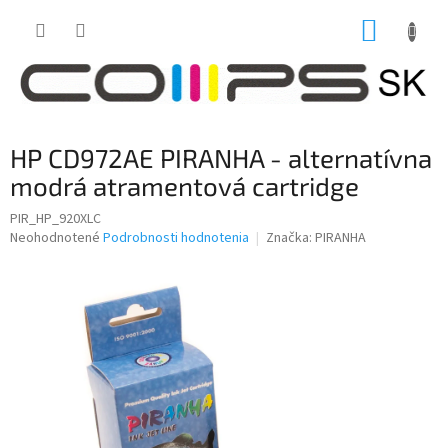
Prejsť
NÁKUP
na
obsah
KOŠÍK
HP CD972AE PIRANHA - alternatívna
modrá atramentová cartridge
PIR_HP_920XLC
Priemerné
Neohodnotené
Podrobnosti hodnotenia
Značka:
PIRANHA
hodnotenie
produktu
je
0,0
z
5
hviezdičiek.