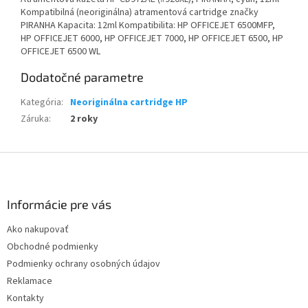
Kompatibilná (neoriginálna) atramentová cartridge značky
PIRANHA Kapacita: 12ml Kompatibilita: HP OFFICEJET 6500MFP,
HP OFFICEJET 6000, HP OFFICEJET 7000, HP OFFICEJET 6500, HP
OFFICEJET 6500 WL
Dodatočné parametre
Kategória
:
Neoriginálna cartridge HP
Záruka
:
2 roky
Z
á
p
ä
Informácie pre vás
t
Ako nakupovať
i
Obchodné podmienky
e
Podmienky ochrany osobných údajov
Reklamace
Kontakty