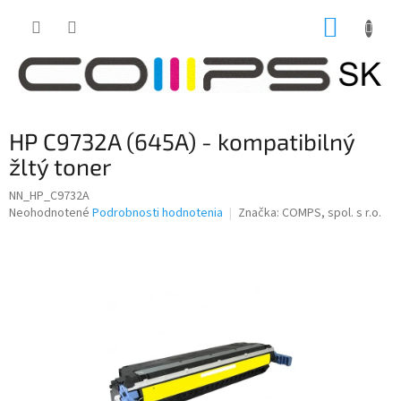
Prejsť
NÁKUP
na
obsah
KOŠÍK
HP C9732A (645A) - kompatibilný
žltý toner
NN_HP_C9732A
Priemerné
Neohodnotené
Podrobnosti hodnotenia
Značka:
COMPS, spol. s r.o.
hodnotenie
produktu
je
0,0
z
5
hviezdičiek.