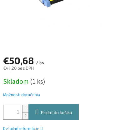
€50,68
/ ks
€41,20 bez DPH
Jednotková
Skladom
(1 ks)
cena:
Možnosti doručenia
Pridať do košíka
Detailné informácie