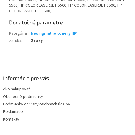
5500, HP COLOR LASERJET 5500, HP COLOR LASERJET 5500, HP
COLOR LASERJET 5500,
Dodatočné parametre
Kategória
:
Neoriginálne tonery HP
Záruka
:
2 roky
Z
á
p
ä
Informácie pre vás
t
Ako nakupovať
i
Obchodné podmienky
e
Podmienky ochrany osobných údajov
Reklamace
Kontakty