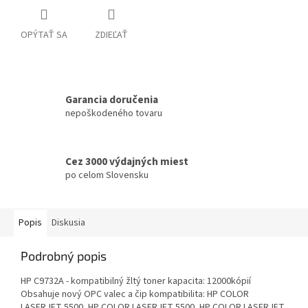
OPÝTAŤ SA
ZDIEĽAŤ
Garancia doručenia
nepoškodeného tovaru
Cez 3000 výdajných miest
po celom Slovensku
Popis
Diskusia
Podrobný popis
HP C9732A - kompatibilný žltý toner kapacita: 12000kópií
Obsahuje nový OPC valec a čip kompatibilita: HP COLOR
LASERJET 5500, HP COLOR LASERJET 5500, HP COLOR LASERJET