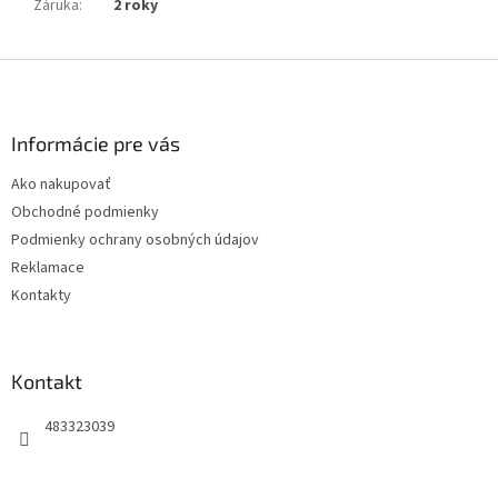
Záruka
:
2 roky
Z
á
p
ä
Informácie pre vás
t
Ako nakupovať
i
Obchodné podmienky
e
Podmienky ochrany osobných údajov
Reklamace
Kontakty
Kontakt
483323039