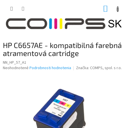
Prejsť
NÁKUP
na
obsah
KOŠÍK
HP C6657AE - kompatibilná farebná
atramentová cartridge
NN_HP_57_A1
Priemerné
Neohodnotené
Podrobnosti hodnotenia
Značka:
COMPS, spol. s r.o.
hodnotenie
produktu
je
0,0
z
5
hviezdičiek.