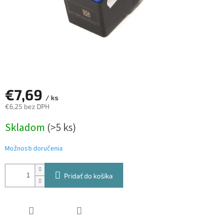
€7,69
/ ks
€6,25 bez DPH
Jednotková
Skladom
(>5 ks)
cena:
Možnosti doručenia
Pridať do košíka