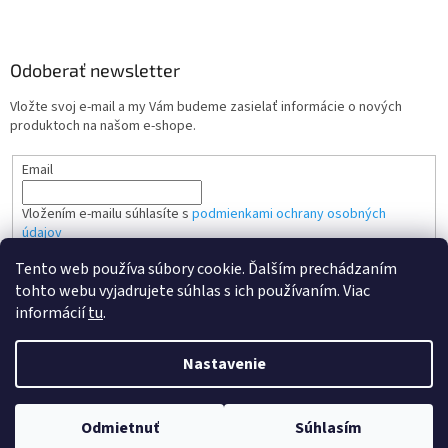
Odoberať newsletter
Vložte svoj e-mail a my Vám budeme zasielať informácie o nových
produktoch na našom e-shope.
Email
Vložením e-mailu súhlasíte s
podmienkami ochrany osobných
údajov
Tento web používa súbory cookie. Ďalším prechádzaním
PRIHLÁSIŤ SA
tohto webu vyjadrujete súhlas s ich používaním. Viac
informácií
tu
.
Nastavenie
Vytvoril Shoptet
Odmietnuť
Súhlasím
Copyright 2026
Kvalitne tonery SK
. Všetky práva vyhradené.