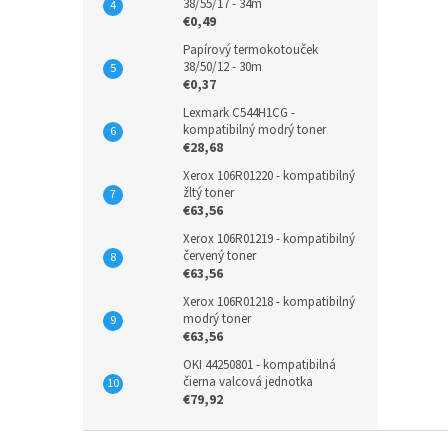
38/55/17 - 34m
€0,49
Papírový termokotouček
38/50/12 - 30m
€0,37
Lexmark C544H1CG -
kompatibilný modrý toner
€28,68
Xerox 106R01220 - kompatibilný
žltý toner
€63,56
Xerox 106R01219 - kompatibilný
červený toner
€63,56
Xerox 106R01218 - kompatibilný
modrý toner
€63,56
OKI 44250801 - kompatibilná
čierna valcová jednotka
€79,92
Z