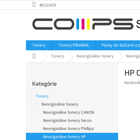
Prejsť
483323039
na
obsah
Tonery
Tonery PIRANHA
Pásky do tlačiarní a 
Domov
Tonery
Neoriginálne tonery
Neorigi
B
HP C
o
Preskočiť
č
Priemer
Neohod
Kategórie
kategórie
n
hodnote
ý
produkt
Tonery
p
je
Neoriginálne tonery
0,0
a
z
Neoriginálne tonery CANON
n
5
e
Neoriginálne tonery Xerox
hviezdič
l
Neoriginálne tonery Phillips
Neoriginálne tonery HP