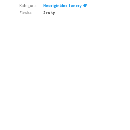
Kategória
:
Neoriginálne tonery HP
Záruka
:
2 roky