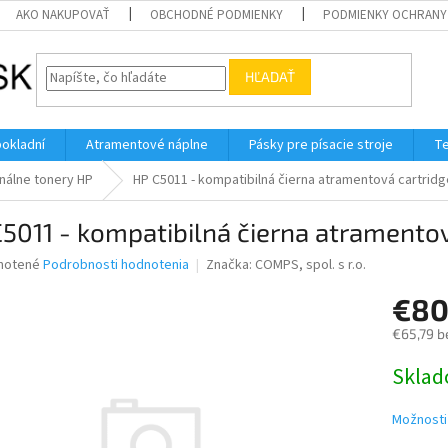
AKO NAKUPOVAŤ
OBCHODNÉ PODMIENKY
PODMIENKY OCHRANY
HĽADAŤ
pokladní
Atramentové náplne
Pásky pre písacie stroje
Te
nálne tonery HP
HP C5011 - kompatibilná čierna atramentová cartridg
5011 - kompatibilná čierna atramentov
né
notené
Podrobnosti hodnotenia
Značka:
COMPS, spol. s r.o.
nie
€80
u
€65,79 b
Jednotk
Skla
cena:
iek.
Možnosti