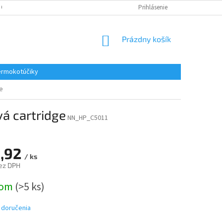
 OSOBNÝCH ÚDAJOV
REKLAMACE
KONTAKTY
Prihlásenie
NÁKUPNÝ
Prázdny košík
KOŠÍK
rmokotúčiky
e
á cartridge
NN_HP_C5011
,92
/ ks
ez DPH
ová
dom
(>5 ks)
 doručenia