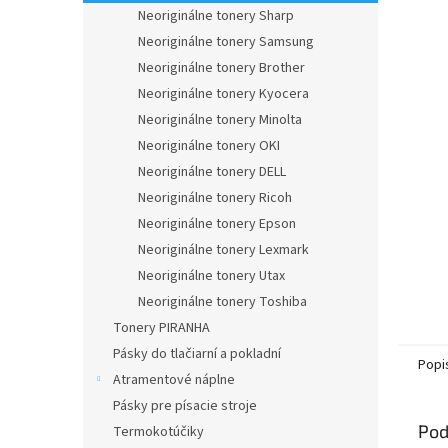
Neoriginálne tonery Sharp
Neoriginálne tonery Samsung
Neoriginálne tonery Brother
Neoriginálne tonery Kyocera
Neoriginálne tonery Minolta
Neoriginálne tonery OKI
Neoriginálne tonery DELL
Neoriginálne tonery Ricoh
Neoriginálne tonery Epson
Neoriginálne tonery Lexmark
Neoriginálne tonery Utax
Neoriginálne tonery Toshiba
Tonery PIRANHA
Pásky do tlačiarní a pokladní
Popi
Atramentové náplne
Pásky pre písacie stroje
Pod
Termokotúčiky