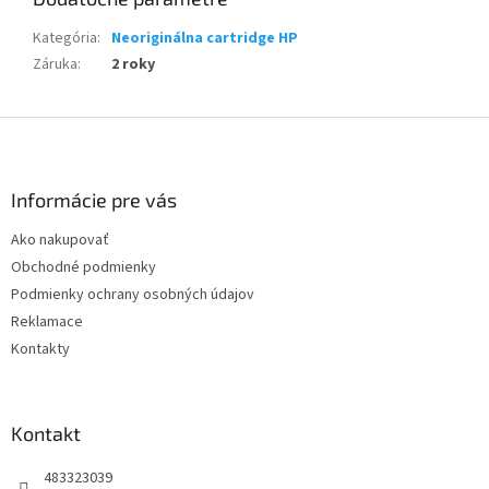
Kategória
:
Neoriginálna cartridge HP
Záruka
:
2 roky
Z
á
p
ä
Informácie pre vás
t
Ako nakupovať
i
Obchodné podmienky
e
Podmienky ochrany osobných údajov
Reklamace
Kontakty
Kontakt
483323039