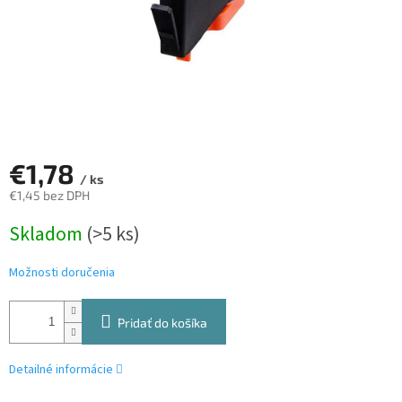
€1,78
/ ks
€1,45 bez DPH
Jednotková
Skladom
(>5 ks)
cena:
Možnosti doručenia
Pridať do košíka
Detailné informácie