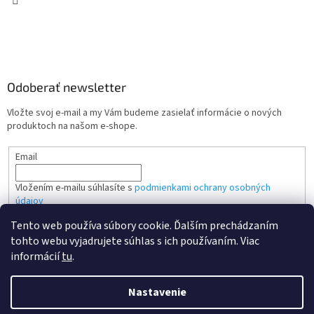
Odoberať newsletter
Vložte svoj e-mail a my Vám budeme zasielať informácie o nových
produktoch na našom e-shope.
Email
Vložením e-mailu súhlasíte s
podmienkami ochrany osobných
údajov
Tento web používa súbory cookie. Ďalším prechádzaním
PRIHLÁSIŤ SA
tohto webu vyjadrujete súhlas s ich používaním. Viac
informácií
tu
.
Nastavenie
Vytvoril Shoptet