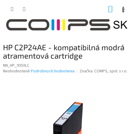
Prejsť
NÁKUP
na
obsah
KOŠÍK
HP C2P24AE - kompatibilná modrá
atramentová cartridge
NN_HP_935XLC
Priemerné
Neohodnotené
Podrobnosti hodnotenia
Značka:
COMPS, spol. s r.o.
hodnotenie
produktu
je
0,0
z
5
hviezdičiek.