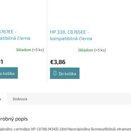
8767EE -
HP 338, C8765EE -
tibilná čierna
kompatibilná čierna
entová cartridge
atramentová cartridge
Skladom
(>5 ks)
Skladom
(>5 ks)
01
€3,86
o košíka
Do košíka
s
Diskusia
robný popis
iginálny cartridge HP C8766 (#343) 18ml Neoriginálna (kompatibilná) atrame