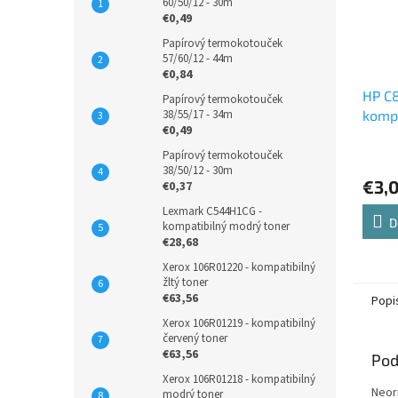
60/50/12 - 30m
€0,49
Papírový termokotouček
57/60/12 - 44m
€0,84
HP C
Papírový termokotouček
38/55/17 - 34m
kompa
€0,49
atram
Papírový termokotouček
38/50/12 - 30m
€3,
€0,37
Lexmark C544H1CG -
D
kompatibilný modrý toner
€28,68
Xerox 106R01220 - kompatibilný
žltý toner
€63,56
Popi
Xerox 106R01219 - kompatibilný
červený toner
€63,56
Pod
Xerox 106R01218 - kompatibilný
Neor
modrý toner