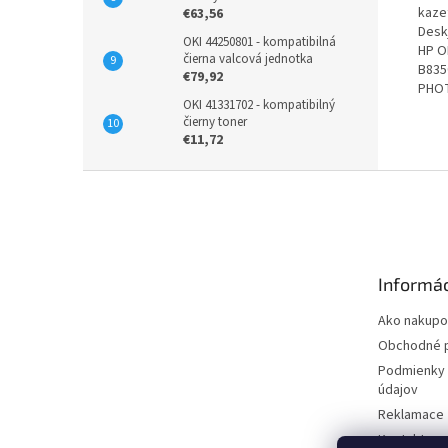
kazet
€63,56
Desk
OKI 44250801 - kompatibilná
HP O
čierna valcová jednotka
B835
€79,92
PHO
OKI 41331702 - kompatibilný
čierny toner
€11,72
Z
á
p
ä
t
Informác
i
e
Ako nakupo
Obchodné 
Podmienky 
údajov
Reklamace
Kontakty