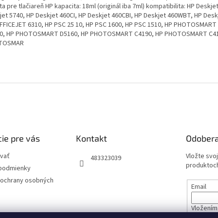
a pre tlačiareň HP kapacita: 18ml (originál iba 7ml) kompatibilita: HP Deskje
jet 5740, HP Deskjet 460CI, HP Deskjet 460CBI, HP Deskjet 460WBT, HP Desk
FFICEJET 6310, HP PSC 25 10, HP PSC 1600, HP PSC 1510, HP PHOTOSMART
0, HP PHOTOSMART D5160, HP PHOTOSMART C4190, HP PHOTOSMART C41
TOSMAR
ie pre vás
Kontakt
Odobera
vať
Vložte svo
483323039
produktoch
podmienky
ochrany osobných
Email
Vložením 
údajov