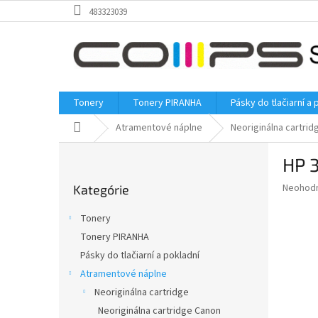
Prejsť
483323039
na
obsah
Tonery
Tonery PIRANHA
Pásky do tlačiarní a 
Domov
Atramentové náplne
Neoriginálna cartrid
B
HP 3
o
Preskočiť
č
Priemer
Neohod
Kategórie
kategórie
n
hodnote
ý
produkt
Tonery
p
je
Tonery PIRANHA
0,0
a
z
Pásky do tlačiarní a pokladní
n
5
e
Atramentové náplne
hviezdič
l
Neoriginálna cartridge
Neoriginálna cartridge Canon