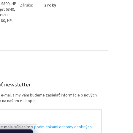
t 9800, HP
Záruka
:
2 roky
jet 6840,
 PRO
80, HP
ť newsletter
j e-mail a my Vám budeme zasielať informácie o nových
 na našom e-shope.
e-mailu súhlasíte s
podmienkami ochrany osobných