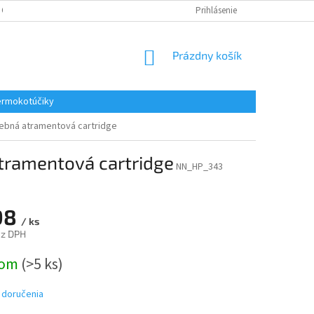
 OSOBNÝCH ÚDAJOV
REKLAMACE
KONTAKTY
Prihlásenie
NÁKUPNÝ
Prázdny košík
KOŠÍK
rmokotúčiky
rebná atramentová cartridge
tramentová cartridge
NN_HP_343
98
/ ks
ez DPH
ová
dom
(>5 ks)
 doručenia