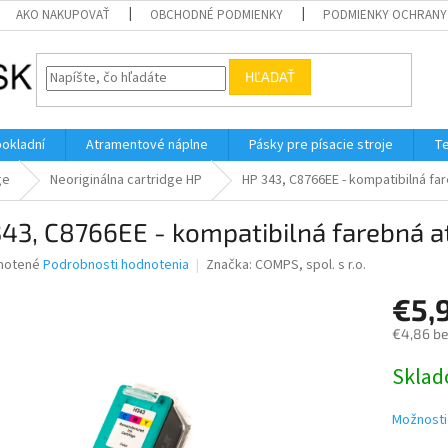
AKO NAKUPOVAŤ
OBCHODNÉ PODMIENKY
PODMIENKY OCHRANY
HĽADAŤ
pokladní
Atramentové náplne
Pásky pre písacie stroje
Te
ge
Neoriginálna cartridge HP
HP 343, C8766EE - kompatibilná fa
43, C8766EE - kompatibilná farebná a
né
notené
Podrobnosti hodnotenia
Značka:
COMPS, spol. s r.o.
nie
€5,
u
€4,86 b
Jednotk
Skla
cena:
iek.
Možnosti