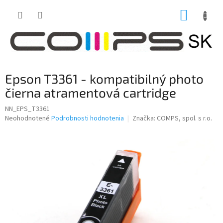
Prejsť
NÁKUP
na
obsah
KOŠÍK
Epson T3361 - kompatibilný photo
čierna atramentová cartridge
NN_EPS_T3361
Priemerné
Neohodnotené
Podrobnosti hodnotenia
Značka:
COMPS, spol. s r.o.
hodnotenie
produktu
je
0,0
z
5
hviezdičiek.