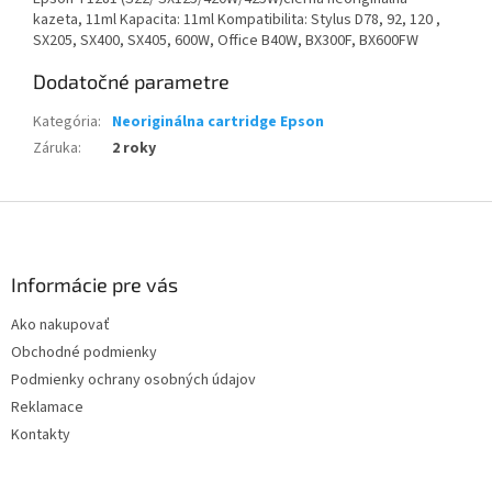
kazeta, 11ml Kapacita: 11ml Kompatibilita: Stylus D78, 92, 120 ,
SX205, SX400, SX405, 600W, Office B40W, BX300F, BX600FW
Dodatočné parametre
Kategória
:
Neoriginálna cartridge Epson
Záruka
:
2 roky
Z
á
p
ä
Informácie pre vás
t
Ako nakupovať
i
Obchodné podmienky
e
Podmienky ochrany osobných údajov
Reklamace
Kontakty