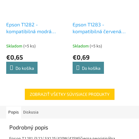
Epson T1282 -
Epson T1283 -
kompatibilná modrá
kompatibilná červená
atramentová cartridge
atramentová cartridge
Skladom
(>5 ks)
Skladom
(>5 ks)
€0,65
€0,69
Do košíka
Do košíka
ZOBRAZIŤ VŠETKY SÚVISIACE PRODUKTY
Popis
Diskusia
Podrobný popis
Epson T1281 (S22/ SX125/420W/425W)čierna neoriginálna