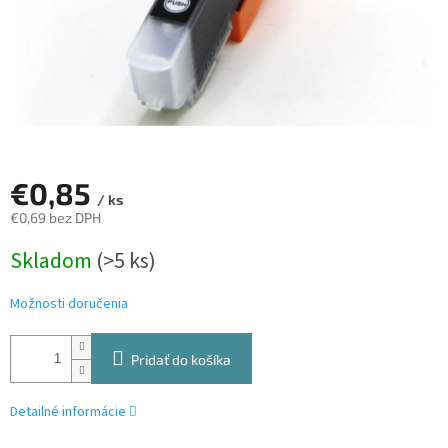
€0,85
/ ks
€0,69 bez DPH
Jednotková
Skladom
(>5 ks)
cena:
Možnosti doručenia
Pridať do košíka
Detailné informácie