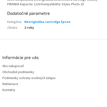
PIRANHA Kapacita: 11ml Kompatibilita: Stylus Photo 20
Dodatočné parametre
Kategória
:
Neoriginálna cartridge Epson
Záruka
:
2 roky
Z
á
p
ä
Informácie pre vás
t
Ako nakupovať
i
Obchodné podmienky
e
Podmienky ochrany osobných údajov
Reklamace
Kontakty