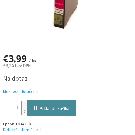
€3,99
/ ks
€3,24 bez DPH
Jednotková
Na dotaz
cena:
Možnosti doručenia
Pridať do košíka
Epson T0843 - k
Detailné informácie