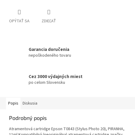
OPÝTAŤ SA
ZDIEĽAŤ
Garancia doručenia
nepoškodeného tovaru
Cez 3000 výdajných miest
po celom Slovensku
Popis
Diskusia
Podrobný popis
Atramentová cartridge Epson T0843 (Stylus Photo 20), PIRANHA,
11ml Kompatibilná (neoriginálna) atramentová cartridge značky