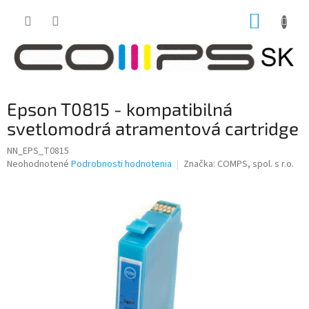
Prejsť
NÁKUP
na
obsah
KOŠÍK
Epson T0815 - kompatibilná
svetlomodrá atramentová cartridge
NN_EPS_T0815
Priemerné
Neohodnotené
Podrobnosti hodnotenia
Značka:
COMPS, spol. s r.o.
hodnotenie
produktu
je
0,0
z
5
hviezdičiek.