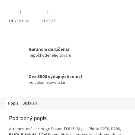
OPÝTAŤ SA
ZDIEĽAŤ
Garancia doručenia
nepoškodeného tovaru
Cez 3000 výdajných miest
po celom Slovensku
Popis
Diskusia
Podrobný popis
Atramentová cartridge Epson T0815 (Stylus Photo R270, R290,
R390), PIRANHA, 17ml Kompatibilná (neoriginálna) atramentová