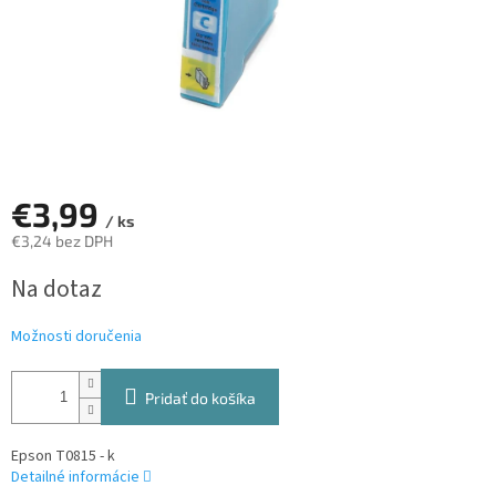
€3,99
/ ks
€3,24 bez DPH
Jednotková
Na dotaz
cena:
Možnosti doručenia
Pridať do košíka
Epson T0815 - k
Detailné informácie