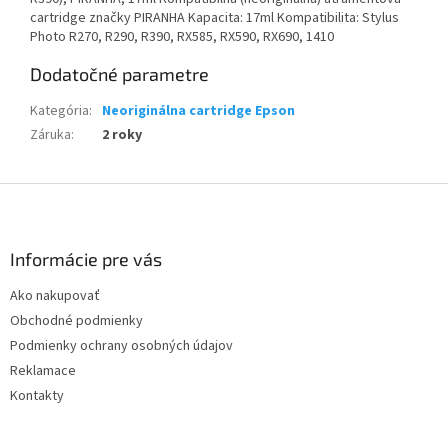
cartridge značky PIRANHA Kapacita: 17ml Kompatibilita: Stylus
Photo R270, R290, R390, RX585, RX590, RX690, 1410
Dodatočné parametre
Kategória
:
Neoriginálna cartridge Epson
Záruka
:
2 roky
Z
á
p
ä
Informácie pre vás
t
Ako nakupovať
i
Obchodné podmienky
e
Podmienky ochrany osobných údajov
Reklamace
Kontakty