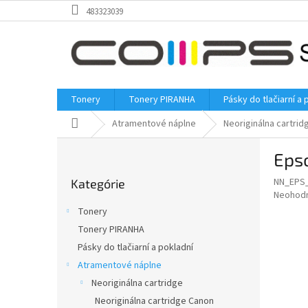
Prejsť
483323039
na
obsah
Tonery
Tonery PIRANHA
Pásky do tlačiarní a 
Domov
Atramentové náplne
Neoriginálna cartrid
B
Eps
o
Preskočiť
č
NN_EPS
Kategórie
kategórie
n
Priemer
Neohod
ý
hodnote
Tonery
p
produkt
Tonery PIRANHA
je
a
0,0
Pásky do tlačiarní a pokladní
n
z
e
Atramentové náplne
5
l
Neoriginálna cartridge
hviezdič
Neoriginálna cartridge Canon