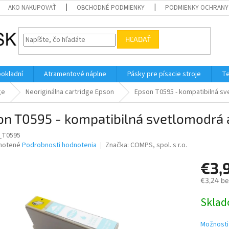
AKO NAKUPOVAŤ
OBCHODNÉ PODMIENKY
PODMIENKY OCHRANY
HĽADAŤ
pokladní
Atramentové náplne
Pásky pre písacie stroje
Te
ge
Neoriginálna cartridge Epson
Epson T0595 - kompatibilná s
on T0595 - kompatibilná svetlomodrá 
_T0595
né
notené
Podrobnosti hodnotenia
Značka:
COMPS, spol. s r.o.
nie
€3,
u
€3,24 b
Jednotk
Skla
cena:
iek.
Možnosti