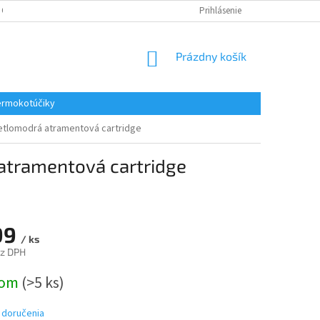
 OSOBNÝCH ÚDAJOV
REKLAMACE
KONTAKTY
Prihlásenie
NÁKUPNÝ
Prázdny košík
KOŠÍK
rmokotúčiky
vetlomodrá atramentová cartridge
atramentová cartridge
99
/ ks
ez DPH
ová
dom
(>5 ks)
 doručenia