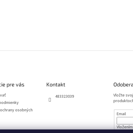
ie pre vás
Kontakt
Odobera
vať
Vložte svo
483323039
produktoch
podmienky
ochrany osobných
Email
Vložením 
údajov