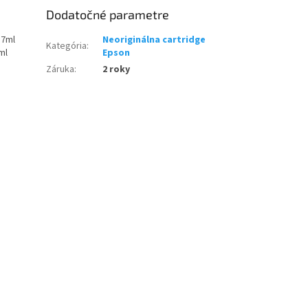
Dodatočné parametre
17ml
Neoriginálna cartridge
Kategória
:
ml
Epson
Záruka
:
2 roky