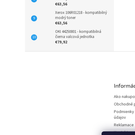
€63,56
Xerox 106R01218 - kompatibilný
modrý toner
€63,56
OKI 44250801 - kompatibilná
čierna valcová jednotka
€79,92
Z
á
p
ä
t
Informác
i
e
Ako nakupo
Obchodné 
Podmienky 
údajov
Reklamace
Kontakty