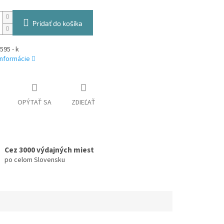
Pridať do košíka
95 - k
informácie
OPÝTAŤ SA
ZDIEĽAŤ
Cez 3000 výdajných miest
po celom Slovensku