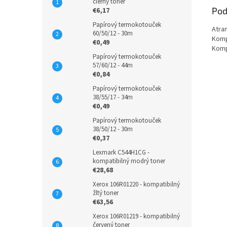
čierny toner
Pod
€6,17
Papírový termokotouček
Atra
60/50/12 - 30m
Komp
€0,49
Komp
Papírový termokotouček
57/60/12 - 44m
€0,84
Papírový termokotouček
38/55/17 - 34m
€0,49
Papírový termokotouček
38/50/12 - 30m
€0,37
Lexmark C544H1CG -
kompatibilný modrý toner
€28,68
Xerox 106R01220 - kompatibilný
žltý toner
€63,56
Xerox 106R01219 - kompatibilný
červený toner