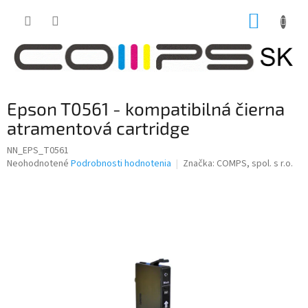
Prejsť
NÁKUP
na
obsah
KOŠÍK
Epson T0561 - kompatibilná čierna
atramentová cartridge
NN_EPS_T0561
Priemerné
Neohodnotené
Podrobnosti hodnotenia
Značka:
COMPS, spol. s r.o.
hodnotenie
produktu
je
0,0
z
5
hviezdičiek.