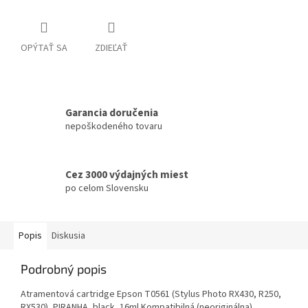
OPÝTAŤ SA
ZDIEĽAŤ
Garancia doručenia
nepoškodeného tovaru
Cez 3000 výdajných miest
po celom Slovensku
Popis
Diskusia
Podrobný popis
Atramentová cartridge Epson T0561 (Stylus Photo RX430, R250,
RX530), PIRANHA, black, 16ml Kompatibilná (neoriginálna)