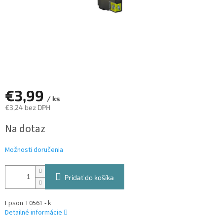
€3,99
/ ks
€3,24 bez DPH
Jednotková
Na dotaz
cena:
Možnosti doručenia
Pridať do košíka
Epson T0561 - k
Detailné informácie