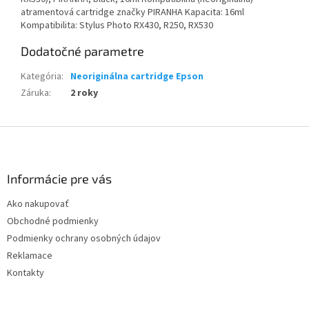
atramentová cartridge značky PIRANHA Kapacita: 16ml
Kompatibilita: Stylus Photo RX430, R250, RX530
Dodatočné parametre
Kategória
:
Neoriginálna cartridge Epson
Záruka
:
2 roky
Z
á
p
ä
Informácie pre vás
t
Ako nakupovať
i
Obchodné podmienky
e
Podmienky ochrany osobných údajov
Reklamace
Kontakty