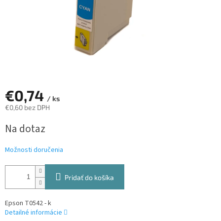
€0,74
/ ks
€0,60 bez DPH
Jednotková
Na dotaz
cena:
Možnosti doručenia
Pridať do košíka
Epson T0542 - k
Detailné informácie