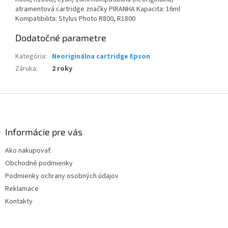
atramentová cartridge značky PIRANHA Kapacita: 16ml
Kompatibilita: Stylus Photo R800, R1800
Dodatočné parametre
Kategória
:
Neoriginálna cartridge Epson
Záruka
:
2 roky
Z
á
p
ä
Informácie pre vás
t
Ako nakupovať
i
Obchodné podmienky
e
Podmienky ochrany osobných údajov
Reklamace
Kontakty