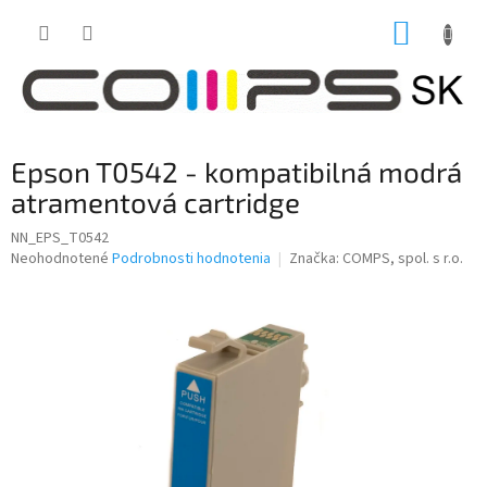
Prejsť
NÁKUP
na
obsah
KOŠÍK
Epson T0542 - kompatibilná modrá
atramentová cartridge
NN_EPS_T0542
Priemerné
Neohodnotené
Podrobnosti hodnotenia
Značka:
COMPS, spol. s r.o.
hodnotenie
produktu
je
0,0
z
5
hviezdičiek.