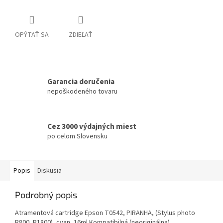
OPÝTAŤ SA
ZDIEĽAŤ
Garancia doručenia
nepoškodeného tovaru
Cez 3000 výdajných miest
po celom Slovensku
Popis
Diskusia
Podrobný popis
Atramentová cartridge Epson T0542, PIRANHA, (Stylus photo
R800, R1800), cyan, 16ml Kompatibilná (neoriginálna)