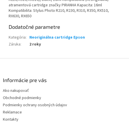
atramentová cartridge značky PIRANHA Kapacita: 16ml
Kompatibilita: Stylus Photo R210, R230, R310, R350, RX510,
RX630, RX650
Dodatočné parametre
Kategória
:
Neoriginálna cartridge Epson
Záruka
:
2 roky
Z
á
p
ä
Informácie pre vás
t
Ako nakupovať
i
Obchodné podmienky
e
Podmienky ochrany osobných údajov
Reklamace
Kontakty