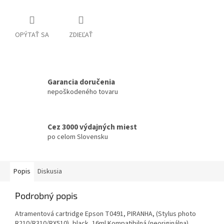
OPÝTAŤ SA
ZDIEĽAŤ
Garancia doručenia
nepoškodeného tovaru
Cez 3000 výdajných miest
po celom Slovensku
Popis
Diskusia
Podrobný popis
Atramentová cartridge Epson T0491, PIRANHA, (Stylus photo
R210/R310/RX510), black, 16ml Kompatibilná (neoriginálna)