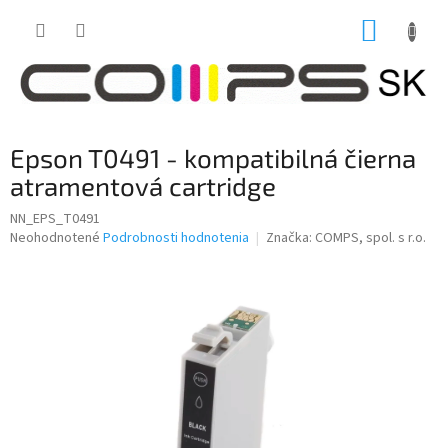
Prejsť
NÁKUP
na
obsah
KOŠÍK
Epson T0491 - kompatibilná čierna
atramentová cartridge
NN_EPS_T0491
Priemerné
Neohodnotené
Podrobnosti hodnotenia
Značka:
COMPS, spol. s r.o.
hodnotenie
produktu
je
0,0
z
5
hviezdičiek.