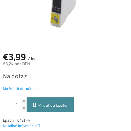
€3,99
/ ks
€3,24 bez DPH
Jednotková
Na dotaz
cena:
Možnosti doručenia
Pridať do košíka
Epson T0491 - k
Detailné informácie