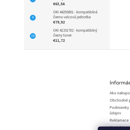
€63,56
OKI 44250801 - kompatibilná
čierna valcová jednotka
€79,92
OKI 41331702 - kompatibilný
čierny toner
€11,72
Z
á
p
ä
t
Informác
i
e
Ako nakupo
Obchodné 
Podmienky 
údajov
Reklamace
Kontakty