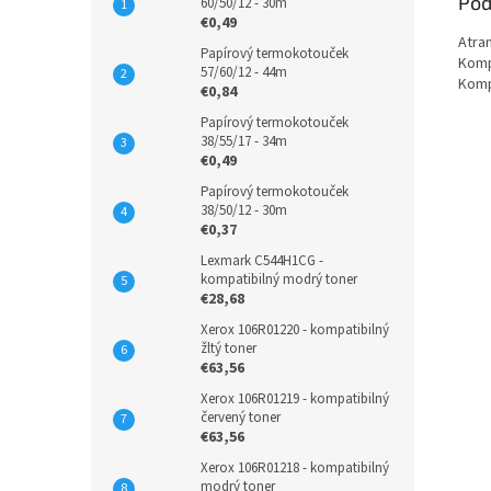
Pod
60/50/12 - 30m
€0,49
Atra
Papírový termokotouček
Komp
57/60/12 - 44m
Komp
€0,84
Papírový termokotouček
38/55/17 - 34m
€0,49
Papírový termokotouček
38/50/12 - 30m
€0,37
Lexmark C544H1CG -
kompatibilný modrý toner
€28,68
Xerox 106R01220 - kompatibilný
žltý toner
€63,56
Xerox 106R01219 - kompatibilný
červený toner
€63,56
Xerox 106R01218 - kompatibilný
modrý toner