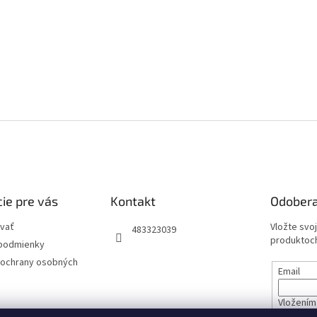
ie pre vás
Kontakt
Odobera
vať
Vložte svo
483323039
produktoch
podmienky
ochrany osobných
Email
Vložením 
údajov