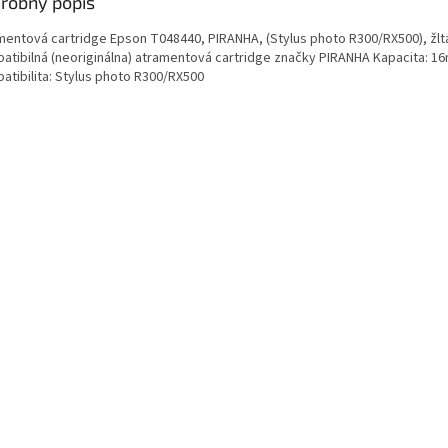
robný popis
mentová cartridge Epson T048440, PIRANHA, (Stylus photo R300/RX500), žlt
atibilná (neoriginálna) atramentová cartridge značky PIRANHA Kapacita: 16
atibilita: Stylus photo R300/RX500