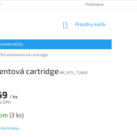
 OSOBNÝCH ÚDAJOV
REKLAMACE
KONTAKTY
Prihlásenie
NÁKUPNÝ
Prázdny košík
KOŠÍK
rmokotúčiky
žltá atramentová cartridge
entová cartridge
NN_EPS_T0484
69
/ ks
z DPH
ová
dom
(3 ks)
 doručenia