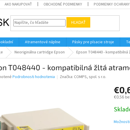
AKO NAKUPOVAŤ
OBCHODNÉ PODMIENKY
PODMIENKY OCHRANY
HĽADAŤ
pokladní
Atramentové náplne
Pásky pre písacie stroje
Te
ge
Neoriginálna cartridge Epson
Epson T048440 - kompatibilná 
on T048440 - kompatibilná žltá atram
né
notené
Podrobnosti hodnotenia
Značka:
COMPS, spol. s r.o.
nie
€0,
u
€0,56 be
Jednotk
Skla
cena:
iek.
Možnosti