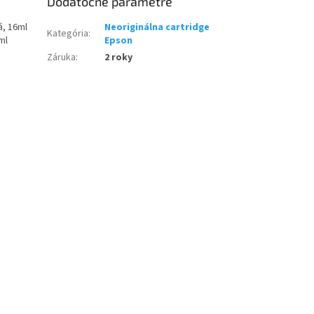
Dodatočné parametre
á, 16ml
Neoriginálna cartridge
Kategória
:
ml
Epson
Záruka
:
2 roky