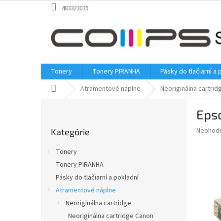
Prejsť
483323039
na
obsah
Tonery
Tonery PIRANHA
Pásky do tlačiarní a 
Domov
Atramentové náplne
Neoriginálna cartrid
B
Eps
o
Preskočiť
č
Priemer
Neohod
Kategórie
kategórie
n
hodnote
ý
produkt
Tonery
p
je
Tonery PIRANHA
0,0
a
z
Pásky do tlačiarní a pokladní
n
5
e
Atramentové náplne
hviezdič
l
Neoriginálna cartridge
Neoriginálna cartridge Canon