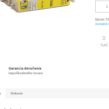
Epson T0
Detailné 
TLAČ
Garancia doručenia
nepoškodeného tovaru
s
Diskusia